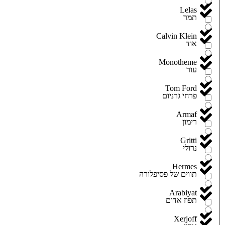
Lelas
תמר
Calvin Klein
אוד
Monotheme
עור
Tom Ford
פרחי גרניום
Armaf
רימון
Gritti
נרולי
Hermes
תווים של פסיפלורה
Arabiyat
תפוז אדום
Xerjoff