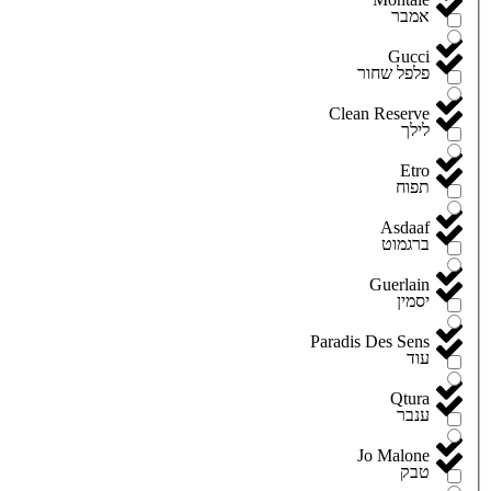
אמבר
Gucci
פלפל שחור
Clean Reserve
לילך
Etro
תפוח
Asdaaf
ברגמוט
Guerlain
יסמין
Paradis Des Sens
עוד
Qtura
ענבר
Jo Malone
טבק