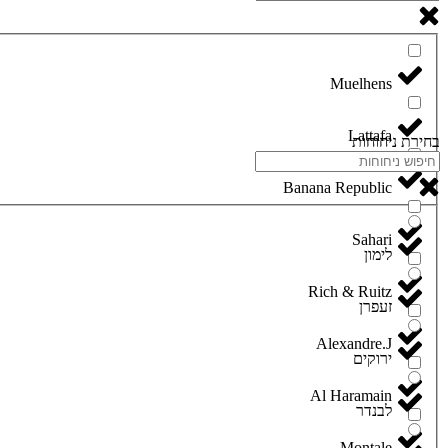
Lattafa
בחירת ניחוחות
Banana Republic
Sahari
לימון
Rich & Ruitz
זעפרן
Alexandre.J
ירוקים
Al Haramain
לבנדר
Montale