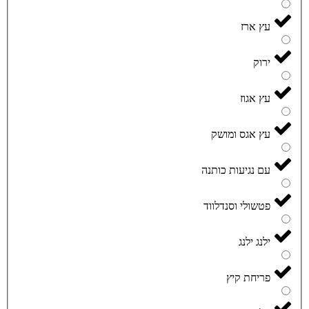
עץ ארז
ירוק
עץ אגוז
עץ אגס ומושק
עם נגיעות כותנה
פטשולי וסנדלווד
ילנג ילנג
פריחת קיץ