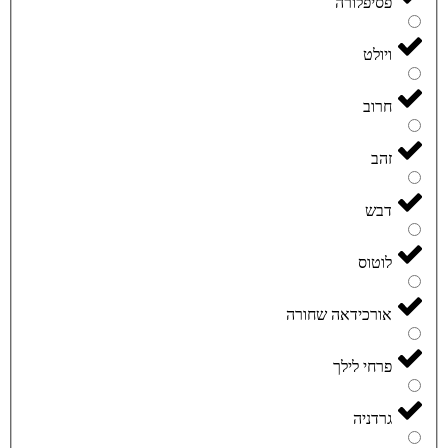
פסיפלורה
ויולט
חרוב
זהב
דבש
לוטוס
אורכידאה שחורה
פרחי לילך
גרדניה