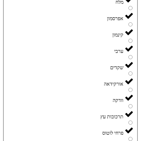
מלח
אפרסמון
קינמון
ערבי
שקדים
אורקידאה
וודקה
תרכובות עץ
פרחי לוטוס