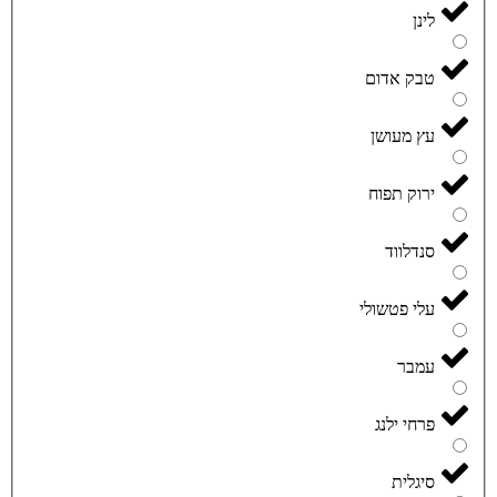
לינן
טבק אדום
עץ מעושן
ירוק תפוח
סנדלווד
עלי פטשולי
עמבר
פרחי ילנג
סיגלית