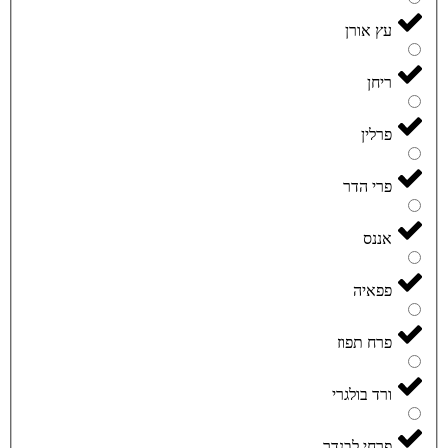
עץ אורן
ריחן
פרלין
פרי הדר
אננס
פפאיה
פרח תפוז
ורד בולגרי
פרחי לבנדר