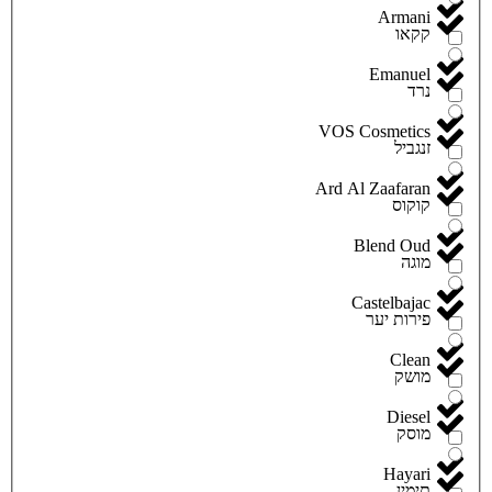
Armani
קקאו
Emanuel
נרד
VOS Cosmetics
זנגביל
Ard Al Zaafaran
קוקוס
Blend Oud
מוגה
Castelbajac
פירות יער
Clean
מושק
Diesel
מוסק
Hayari
תימין