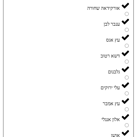
אורקידאה שחורה
ענבר לבן
עץ אגס
דשא רטוב
גלבנום
עלי ירוקים
עץ אמבר
אלון אנגלי
אושן