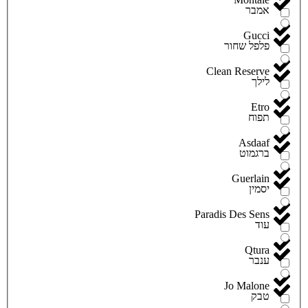
אמבר
Gucci
פלפל שחור
Clean Reserve
לילך
Etro
תפוח
Asdaaf
ברגמוט
Guerlain
יסמין
Paradis Des Sens
עוד
Qtura
ענבר
Jo Malone
טבק