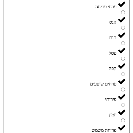
פרחי פריחה
אגס
תות
פטל
קפה
פרחים שופעים
פירותי
יזמין
פריחת משמש