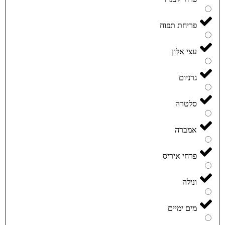
פריחת תפוח
עצי אלון
גרניום
סלטרה
אמברה
פרחי איריס
ונילה
מים ימיים