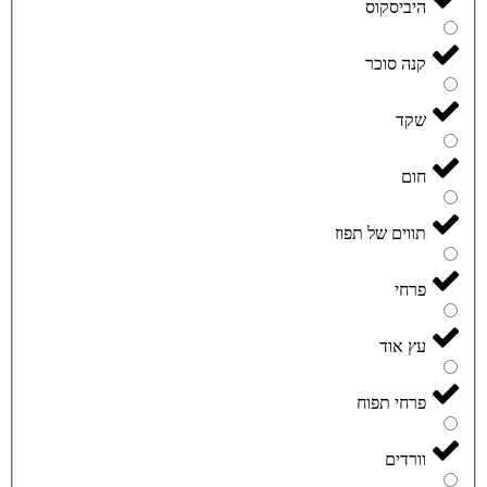
היביסקוס
קנה סוכר
שקד
חום
תווים של תפוז
פרחי
עץ אוד
פרחי תפוח
וורדים