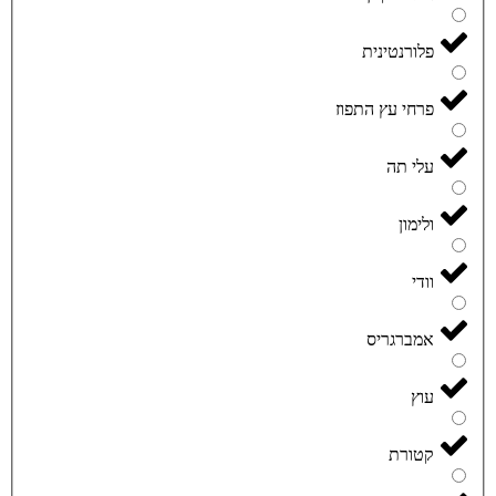
פלורנטינית
פרחי עץ התפוז
עלי תה
ולימון
וודי
אמברגריס
עוץ
קטורת