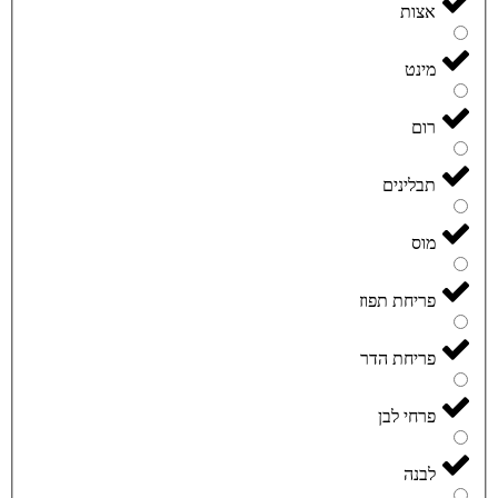
אצות
מינט
רום
תבלינים
מוס
פריחת תפוז
פריחת הדר
פרחי לבן
לבנה