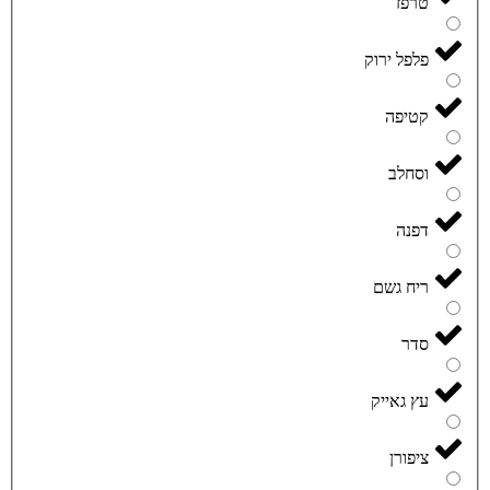
טרפז
פלפל ירוק
קטיפה
וסחלב
דפנה
ריח גשם
סדר
עץ גאייק
ציפורן