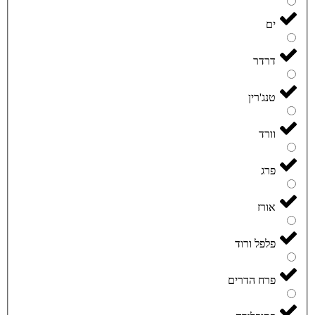
ים
דרדר
טנג'רין
וורד
פרג
אורז
פלפל ורוד
פרח הדרים