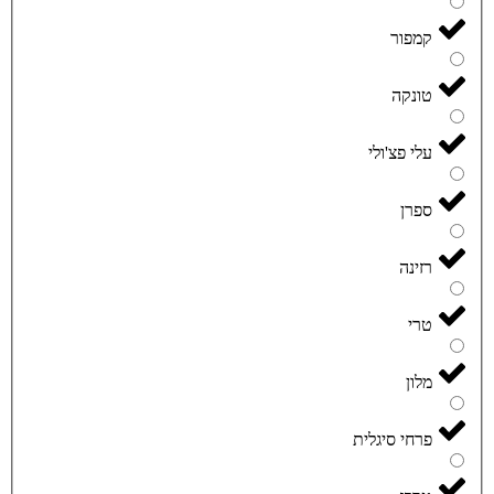
קמפור
טונקה
עלי פצ'ולי
ספרן
רזינה
טרי
מלון
פרחי סיגלית