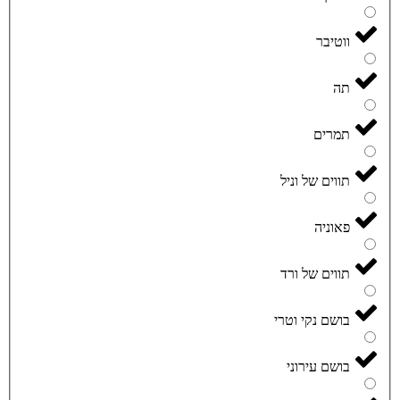
ווטיבר
תה
תמרים
תווים של וניל
פאוניה
תווים של ורד
בושם נקי וטרי
בושם עירוני