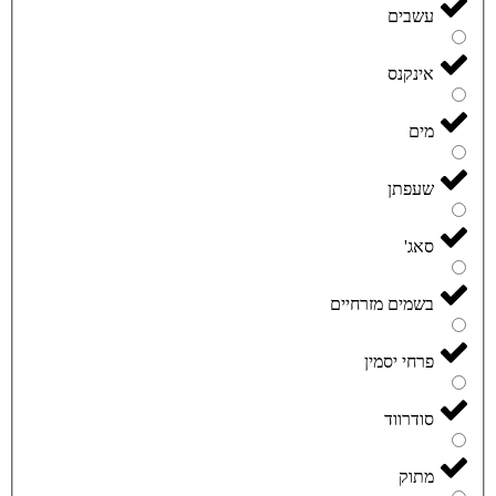
עשבים
אינקנס
מים
שעפתן
סאג'
בשמים מזרחיים
פרחי יסמין
סודרווד
מתוק