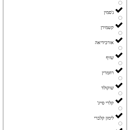
ג'סמין
קשמירן
אורכידיאה
שזיף
רוזמרין
שוקולד
קלרי סייג'
לימון קלברי