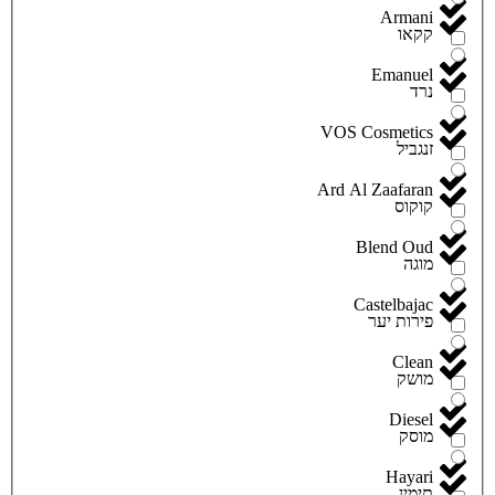
Armani
קקאו
Emanuel
נרד
VOS Cosmetics
זנגביל
Ard Al Zaafaran
קוקוס
Blend Oud
מוגה
Castelbajac
פירות יער
Clean
מושק
Diesel
מוסק
Hayari
תימין