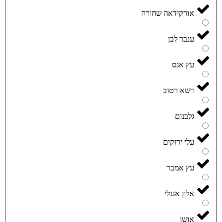
אורקידאה שחורה
ענבר לבן
עץ אגס
דשא רטוב
גלבנום
עלי ירוקים
עץ אמבר
אלון אנגלי
אושן