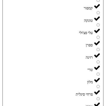
קמפור
טונקה
עלי פצ'ולי
ספרן
רזינה
טרי
מלון
פרחי סיגלית