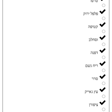
טרפז
פלפל ירוק
קטיפה
וסחלב
דפנה
ריח גשם
סדר
עץ גאייק
ציפורן