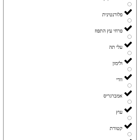
פלורנטינית
פרחי עץ התפוז
עלי תה
ולימון
וודי
אמברגריס
עוץ
קטורת