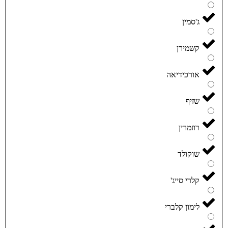
ג'סמין
קשמירן
אורכידיאה
שזיף
רוזמרין
שוקולד
קלרי סייג'
לימון קלברי