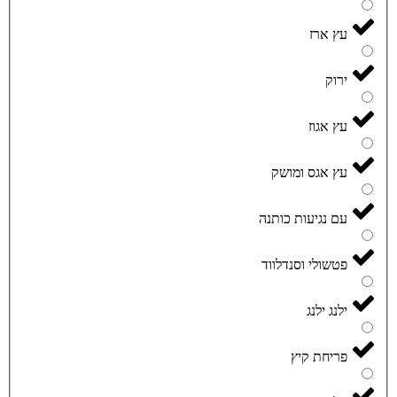
עץ ארז
ירוק
עץ אגוז
עץ אגס ומושק
עם נגיעות כותנה
פטשולי וסנדלווד
ילנג ילנג
פריחת קיץ