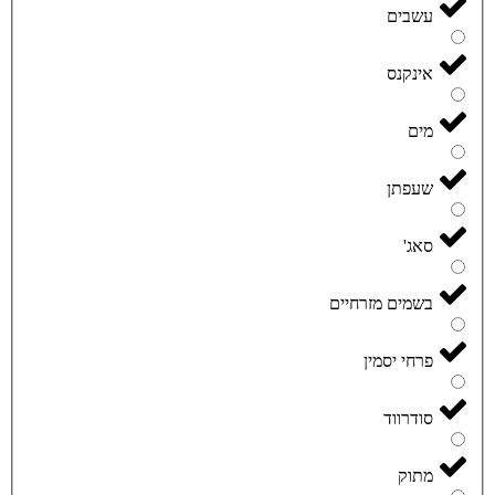
עשבים
אינקנס
מים
שעפתן
סאג'
בשמים מזרחיים
פרחי יסמין
סודרווד
מתוק