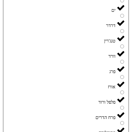
ים
דרדר
טנג'רין
וורד
פרג
אורז
פלפל ורוד
פרח הדרים