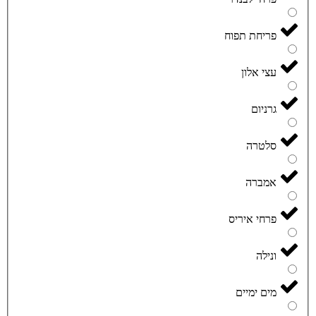
פריחת תפוח
עצי אלון
גרניום
סלטרה
אמברה
פרחי איריס
ונילה
מים ימיים