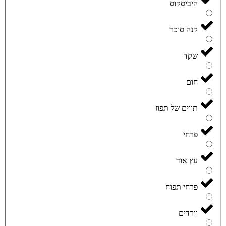
היביסקוס
קנה סוכר
שקד
חום
תווים של תפוז
פרחי
עץ אוד
פרחי תפוח
וורדים