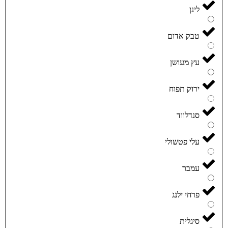
לינן
טבק אדום
עץ מעושן
ירוק תפוח
סנדלווד
עלי פטשולי
עמבר
פרחי ילנג
סיגלית