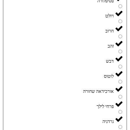
פסיפלורה
ויולט
חרוב
זהב
דבש
לוטוס
אורכידאה שחורה
פרחי לילך
גרדניה