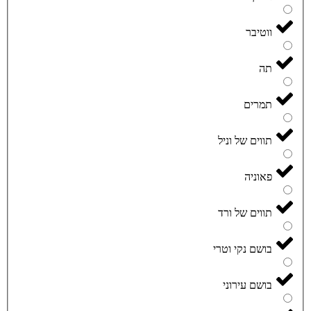
ווטיבר
תה
תמרים
תווים של וניל
פאוניה
תווים של ורד
בושם נקי וטרי
בושם עירוני