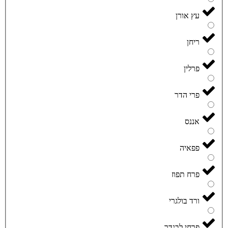
עץ אורן
ריחן
פרלין
פרי הדר
אננס
פפאיה
פרח תפוז
ורד בולגרי
פרחי לבנדר