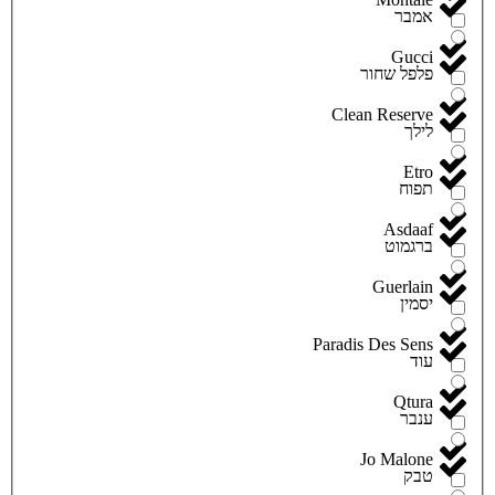
אמבר
Gucci
פלפל שחור
Clean Reserve
לילך
Etro
תפוח
Asdaaf
ברגמוט
Guerlain
יסמין
Paradis Des Sens
עוד
Qtura
ענבר
Jo Malone
טבק