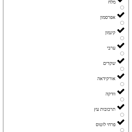
מלח
אפרסמון
קינמון
ערבי
שקדים
אורקידאה
וודקה
תרכובות עץ
פרחי לוטוס