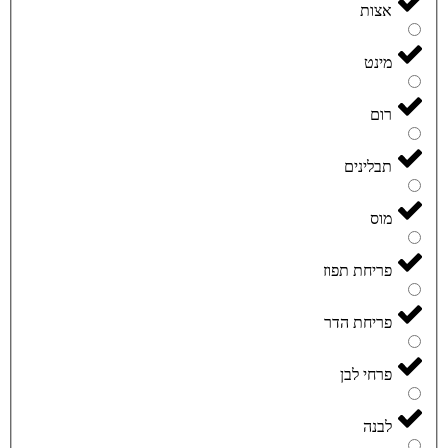
אצות
מינט
רום
תבלינים
מוס
פריחת תפוז
פריחת הדר
פרחי לבן
לבנה