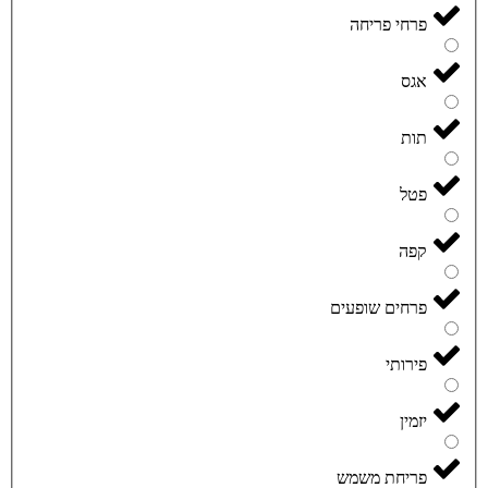
פרחי פריחה
אגס
תות
פטל
קפה
פרחים שופעים
פירותי
יזמין
פריחת משמש