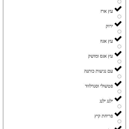
עץ ארז
ירוק
עץ אגוז
עץ אגס ומושק
עם נגיעות כותנה
פטשולי וסנדלווד
ילנג ילנג
פריחת קיץ