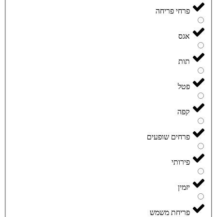
פרחי פריחה
אגס
תות
פטל
קפה
פרחים שופעים
פירותי
יזמין
פריחת משמש