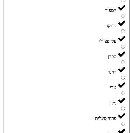
קמפור
טונקה
עלי פצ'ולי
ספרן
רזינה
טרי
מלון
פרחי סיגלית