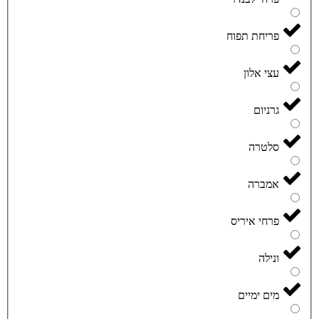
פריחת תפוח
עצי אלון
גרניום
סלטרה
אמברה
פרחי איריס
ונילה
מים ימיים