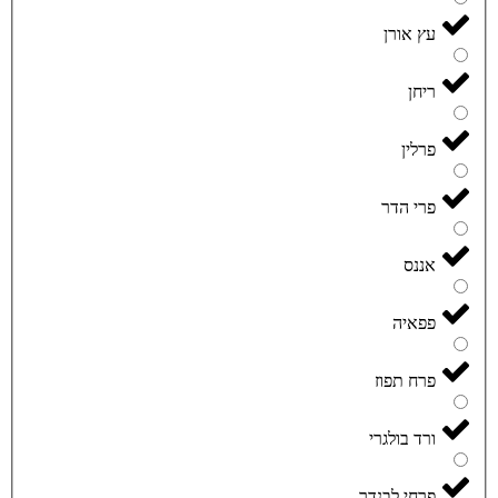
עץ אורן
ריחן
פרלין
פרי הדר
אננס
פפאיה
פרח תפוז
ורד בולגרי
פרחי לבנדר