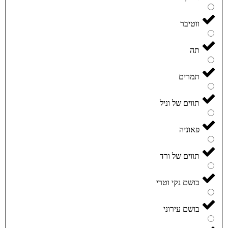
ווטיבר
תה
תמרים
תווים של וניל
פאוניה
תווים של ורד
בושם נקי וטרי
בושם עירוני