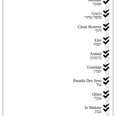
אמבר
Gucci
פלפל שחור
Clean Reserve
לילך
Etro
תפוח
Asdaaf
ברגמוט
Guerlain
יסמין
Paradis Des Sens
עוד
Qtura
ענבר
Jo Malone
טבק