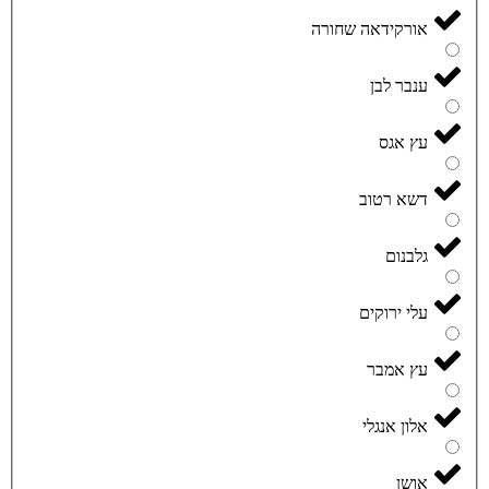
אורקידאה שחורה
ענבר לבן
עץ אגס
דשא רטוב
גלבנום
עלי ירוקים
עץ אמבר
אלון אנגלי
אושן