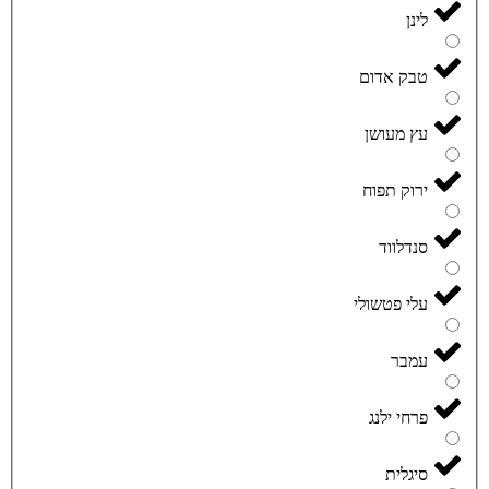
לינן
טבק אדום
עץ מעושן
ירוק תפוח
סנדלווד
עלי פטשולי
עמבר
פרחי ילנג
סיגלית