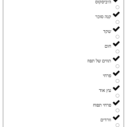
היביסקוס
קנה סוכר
שקד
חום
תווים של תפוז
פרחי
עץ אוד
פרחי תפוח
וורדים