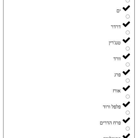
ים
דרדר
טנג'רין
וורד
פרג
אורז
פלפל ורוד
פרח הדרים