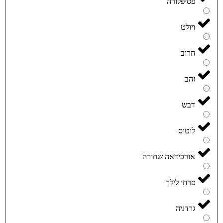
פסיפלורה
ויולט
חרוב
זהב
דבש
לוטוס
אורכידאה שחורה
פרחי לילך
גרדניה