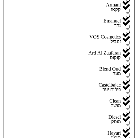
Armani
קקאו
Emanuel
נרד
VOS Cosmetics
זנגביל
Ard Al Zaafaran
קוקוס
Blend Oud
מוגה
Castelbajac
פירות יער
Clean
מושק
Diesel
מוסק
Hayari
תימין