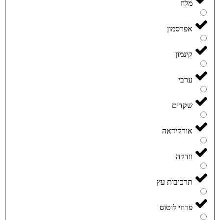
מלח
אפרסמון
קינמון
ערבי
שקדים
אורקידאה
וודקה
תרכובות עץ
פרחי לוטוס