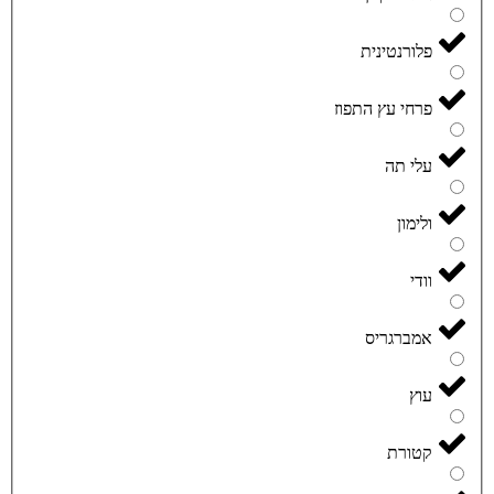
פלורנטינית
פרחי עץ התפוז
עלי תה
ולימון
וודי
אמברגריס
עוץ
קטורת