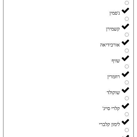
ג'סמין
קשמירן
אורכידיאה
שזיף
רוזמרין
שוקולד
קלרי סייג'
לימון קלברי