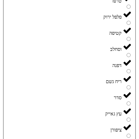
טרפז
פלפל ירוק
קטיפה
וסחלב
דפנה
ריח גשם
סדר
עץ גאייק
ציפורן