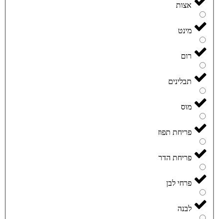
אצות
מינט
רום
תבלינים
מוס
פריחת תפוז
פריחת הדר
פרחי לבן
לבנה