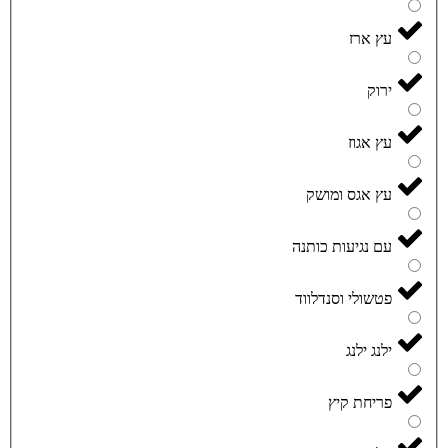
עץ ארז
ירוק
עץ אגוז
עץ אגס ומושק
עם נגיעות כותנה
פטשולי וסנדלווד
ילנג ילנג
פריחת קיץ