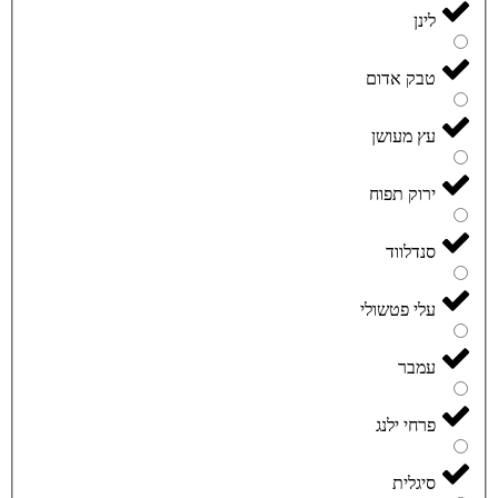
לינן
טבק אדום
עץ מעושן
ירוק תפוח
סנדלווד
עלי פטשולי
עמבר
פרחי ילנג
סיגלית