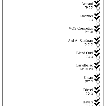
Armani
קקאו
Emanuel
נרד
VOS Cosmetics
זנגביל
Ard Al Zaafaran
קוקוס
Blend Oud
מוגה
Castelbajac
פירות יער
Clean
מושק
Diesel
מוסק
Hayari
תימין