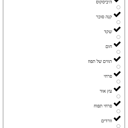
היביסקוס
קנה סוכר
שקד
חום
תווים של תפוז
פרחי
עץ אוד
פרחי תפוח
וורדים