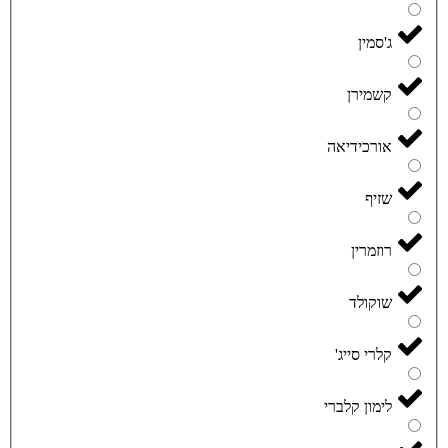
ג'סמין
קשמירן
אורכידיאה
שזיף
רוזמרין
שוקולד
קלרי סייג'
לימון קלברי