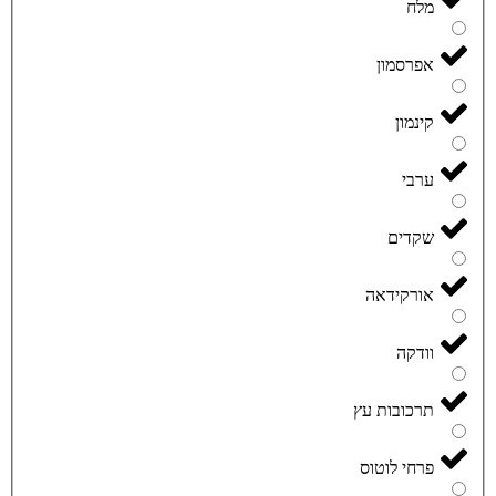
מלח
אפרסמון
קינמון
ערבי
שקדים
אורקידאה
וודקה
תרכובות עץ
פרחי לוטוס