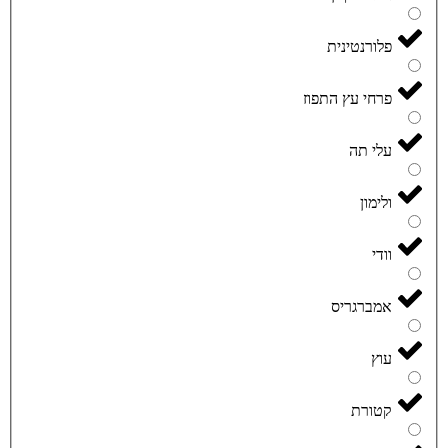
פלורנטינית
פרחי עץ התפוז
עלי תה
ולימון
וודי
אמברגריס
עוץ
קטורת