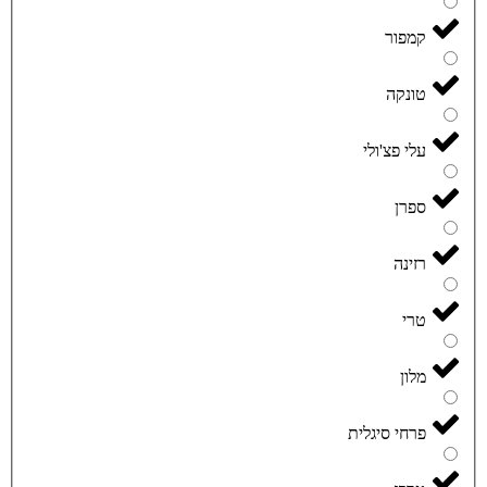
קמפור
טונקה
עלי פצ'ולי
ספרן
רזינה
טרי
מלון
פרחי סיגלית