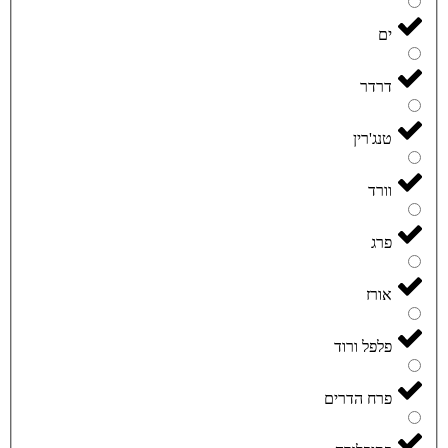
ים
דרדר
טנג'רין
וורד
פרג
אורז
פלפל ורוד
פרח הדרים