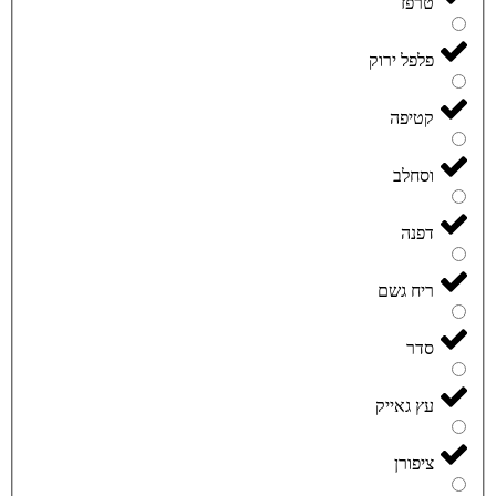
טרפז
פלפל ירוק
קטיפה
וסחלב
דפנה
ריח גשם
סדר
עץ גאייק
ציפורן