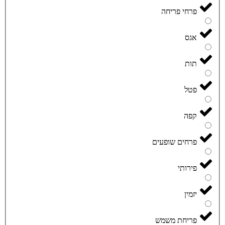
פרחי פריחה
אגס
תות
פטל
קפה
פרחים שופעים
פירותי
יזמין
פריחת משמש