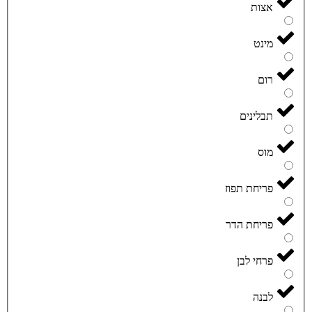
אצות
מינט
רום
תבלינים
מוס
פריחת תפוז
פריחת הדר
פרחי לבן
לבנה