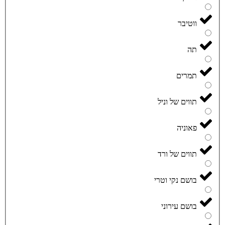
ווטיבר
תה
תמרים
תווים של וניל
פאוניה
תווים של ורד
בושם נקי וטרי
בושם עירוני