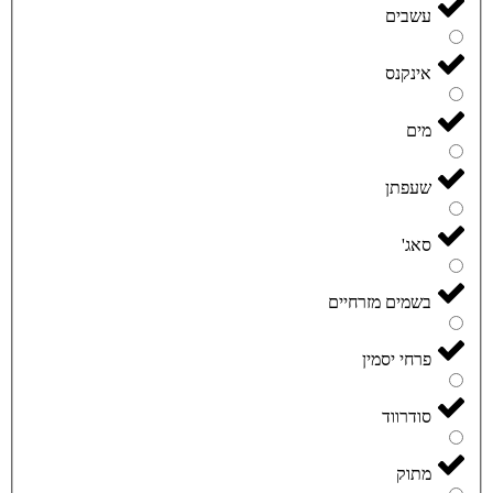
עשבים
אינקנס
מים
שעפתן
סאג'
בשמים מזרחיים
פרחי יסמין
סודרווד
מתוק