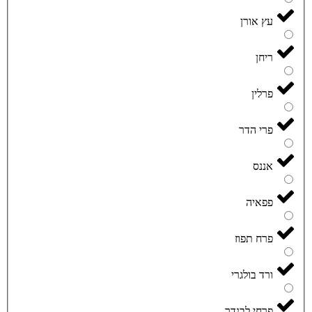
עץ אורן
ריחן
פרלין
פרי הדר
אננס
פפאיה
פרח תפוז
ורד בולגרי
פרחי לבנדר