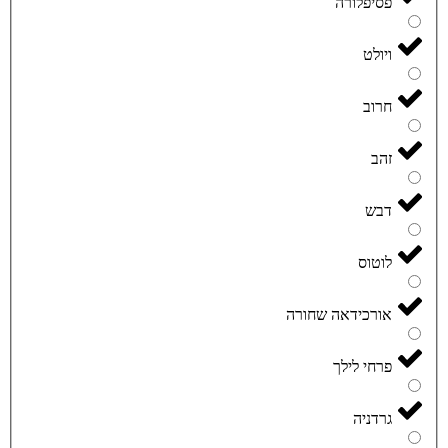
פסיפלורה
ויולט
חרוב
זהב
דבש
לוטוס
אורכידאה שחורה
פרחי לילך
גרדניה