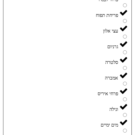
פריחת תפוח
עצי אלון
גרניום
סלטרה
אמברה
פרחי איריס
ונילה
מים ימיים