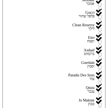
אמבר
Gucci
פלפל שחור
Clean Reserve
לילך
Etro
תפוח
Asdaaf
ברגמוט
Guerlain
יסמין
Paradis Des Sens
עוד
Qtura
ענבר
Jo Malone
טבק