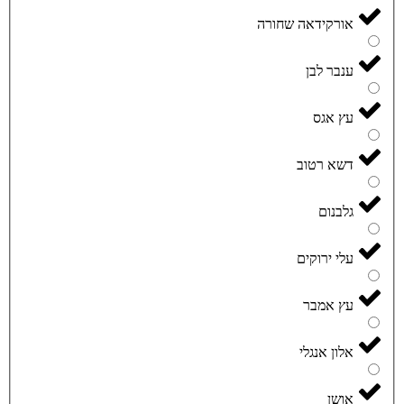
אורקידאה שחורה
ענבר לבן
עץ אגס
דשא רטוב
גלבנום
עלי ירוקים
עץ אמבר
אלון אנגלי
אושן