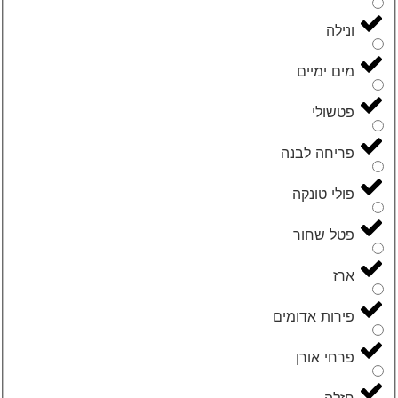
ונילה
מים ימיים
פטשולי
פריחה לבנה
פולי טונקה
פטל שחור
ארז
פירות אדומים
פרחי אורן
חזלה