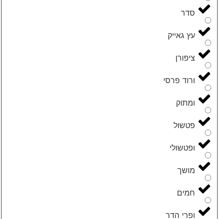
סדר
עץ גאייק
ציפורן
ורוד פרסי
ומתוק
פטשול
ופטשולי
מושך
חמים
ופרי הדר