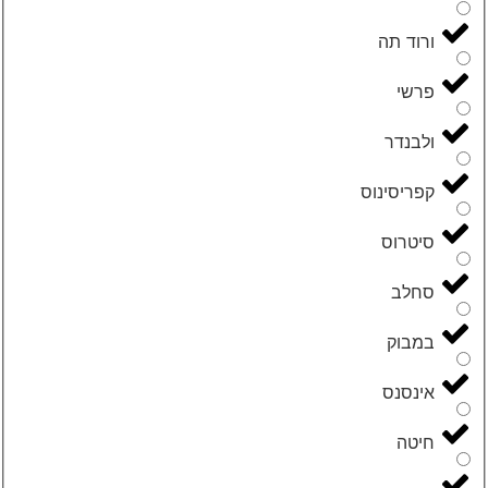
ורוד תה
פרשי
ולבנדר
קפריסינוס
סיטרוס
סחלב
במבוק
אינסנס
חיטה