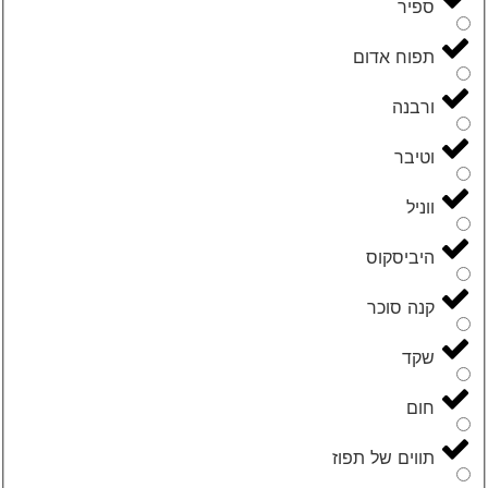
ספיר
תפוח אדום
ורבנה
וטיבר
ווניל
היביסקוס
קנה סוכר
שקד
חום
תווים של תפוז