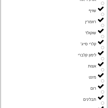
שזיף
רוזמרין
שוקולד
קלרי סייג'
לימון קלברי
אצות
מינט
רום
תבלינים