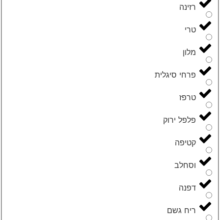
רזינה
טרי
מלון
פרחי סיגלית
טרפז
פלפל ירוק
קטיפה
וסחלב
דפנה
ריח גשם