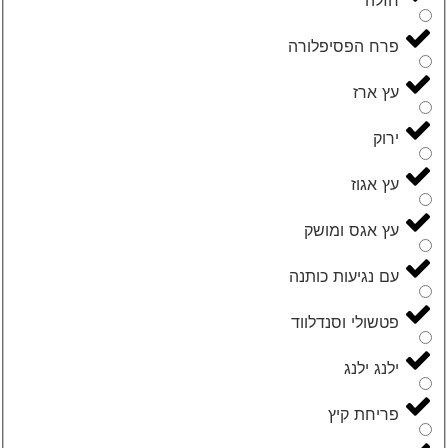
פרח הפסיפלורה
עץ ארז
ירוק
עץ אגוז
עץ אגס ומושק
עם נגיעות כותנה
פטשולי וסנדלווד
ילנג ילנג
פריחת קיץ