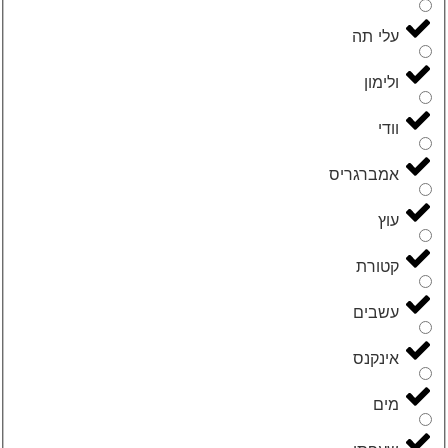
עלי תה
ולימון
וודי
אמברגריס
עוץ
קטורת
עשבים
אינקנס
מים