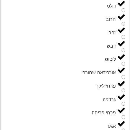
ויולט
חרוב
זהב
דבש
לוטוס
אורכידאה שחורה
פרחי לילך
גרדניה
פרחי פריחה
אגס