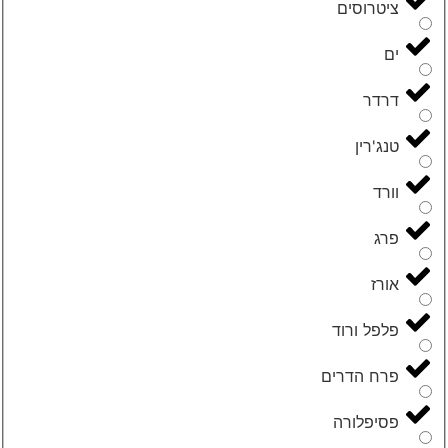
ציטרוסים
ים
דרדר
טנג'רין
וורד
פרג
אורז
פלפל ורוד
פרח הדרים
פסיפלורה