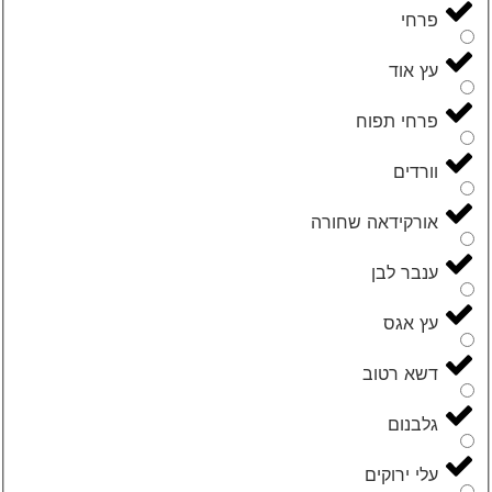
פרחי
עץ אוד
פרחי תפוח
וורדים
אורקידאה שחורה
ענבר לבן
עץ אגס
דשא רטוב
גלבנום
עלי ירוקים