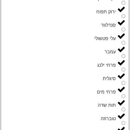
ירוק תפוח
סנדלווד
עלי פטשולי
עמבר
פרחי ילנג
סיגלית
פרחי מים
תות שדה
טוברוזה