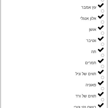
עץ אמבר
אלון אנגלי
אושן
ווטיבר
תה
תמרים
תווים של וניל
פאוניה
תווים של ורד
בושם נקי וטרי