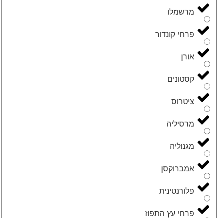
מרשמלו
פרחי קונדור
אורן
קסטונים
ציטרוס
מרסיליה
מגנוליה
אמברוקסן
פלורנטינית
פרחי עץ התפוז