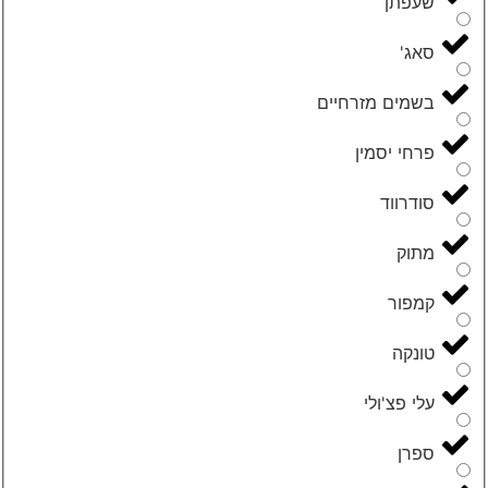
שעפתן
סאג'
בשמים מזרחיים
פרחי יסמין
סודרווד
מתוק
קמפור
טונקה
עלי פצ'ולי
ספרן