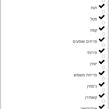
תות
פטל
קפה
פרחים שופעים
פירותי
יזמין
פריחת משמש
ג'סמין
קשמירן
אורכידיאה