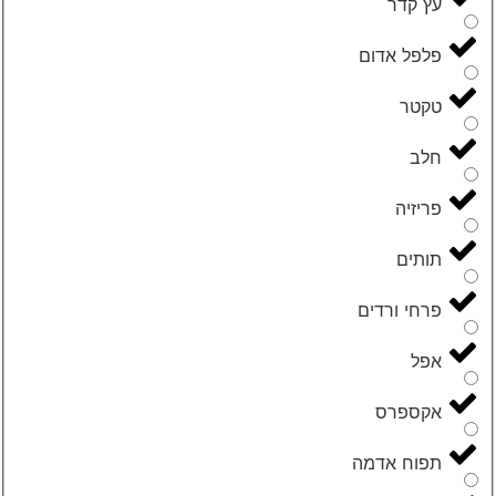
עץ קדר
פלפל אדום
טקטר
חלב
פריזיה
תותים
פרחי ורדים
אפל
אקספרס
תפוח אדמה