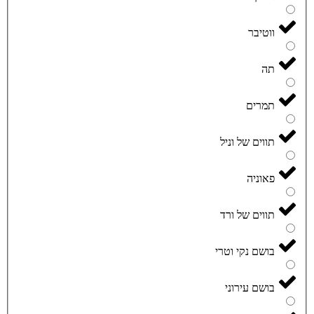
ווטיבר
תה
תמרים
תווים של וניל
פאוניה
תווים של ורד
בושם נקי וטרי
בושם עירוני