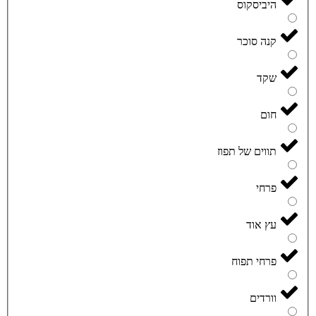
היביסקוס
קנה סוכר
שקד
חום
תווים של תפוז
פרחי
עץ אוד
פרחי תפוח
וורדים