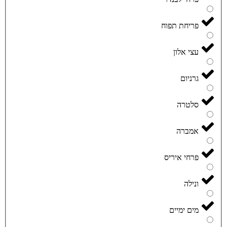
פריחת תפוח
עצי אלון
גרניום
סלטרה
אמברה
פרחי איריס
ונילה
מים ימיים