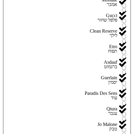
אמבר
Gucci
פלפל שחור
Clean Reserve
לילך
Etro
תפוח
Asdaaf
ברגמוט
Guerlain
יסמין
Paradis Des Sens
עוד
Qtura
ענבר
Jo Malone
טבק