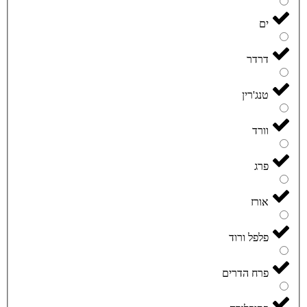
ים
דרדר
טנג'רין
וורד
פרג
אורז
פלפל ורוד
פרח הדרים