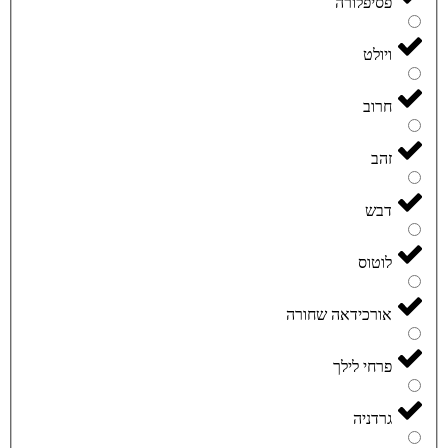
פסיפלורה
ויולט
חרוב
זהב
דבש
לוטוס
אורכידאה שחורה
פרחי לילך
גרדניה