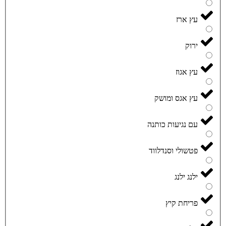
עץ ארז
ירוק
עץ אגוז
עץ אגס ומושק
עם נגיעות כותנה
פטשולי וסנדלווד
ילנג ילנג
פריחת קיץ