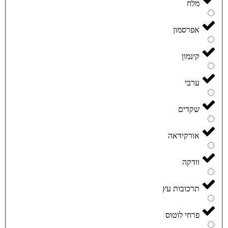
מלח
אפרסמון
קינמון
ערבי
שקדים
אורקידאה
וודקה
תרכובות עץ
פרחי לוטוס