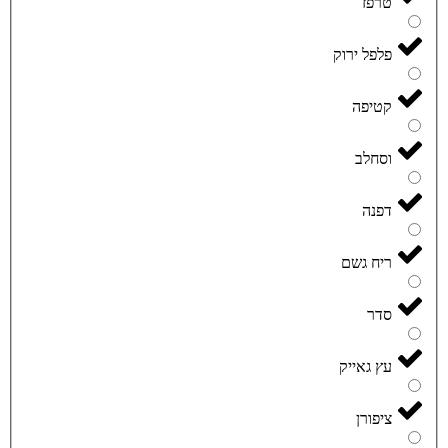
טרפז
פלפל ירוק
קטיפה
וסחלב
דפנה
ריח גשם
סדר
עץ גאייק
ציפורן