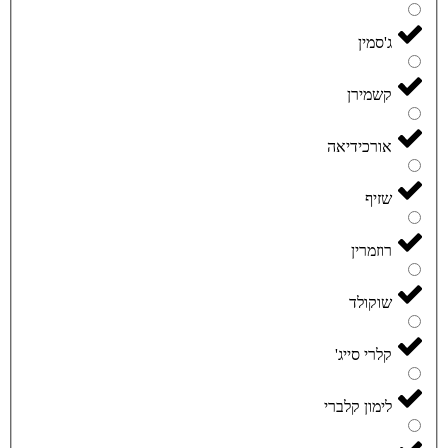
ג'סמין
קשמירן
אורכידיאה
שזיף
רוזמרין
שוקולד
קלרי סייג'
לימון קלברי