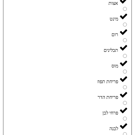
אצות
מינט
רום
תבלינים
מוס
פריחת תפוז
פריחת הדר
פרחי לבן
לבנה