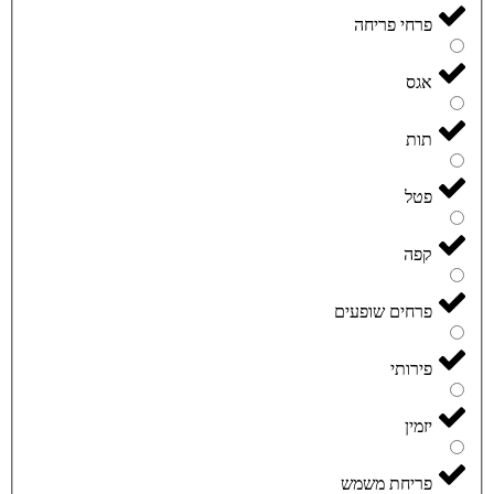
פרחי פריחה
אגס
תות
פטל
קפה
פרחים שופעים
פירותי
יזמין
פריחת משמש