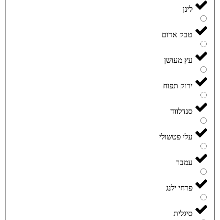
לינן
טבק אדום
עץ מעושן
ירוק תפוח
סנדלווד
עלי פטשולי
עמבר
פרחי ילנג
סיגלית