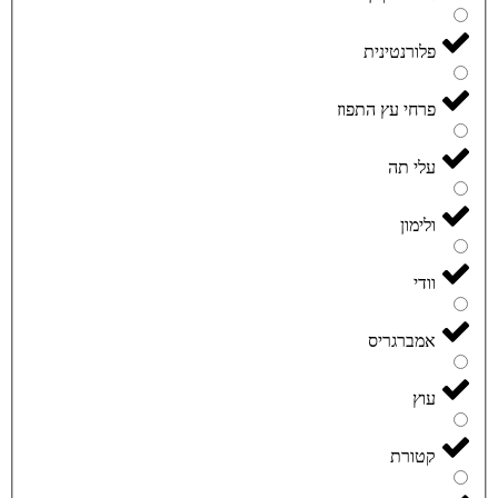
פלורנטינית
פרחי עץ התפוז
עלי תה
ולימון
וודי
אמברגריס
עוץ
קטורת