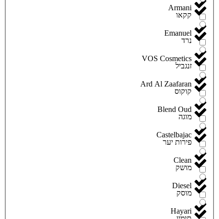
Armani
קקאו
Emanuel
נרד
VOS Cosmetics
זנגביל
Ard Al Zaafaran
קוקוס
Blend Oud
מוגה
Castelbajac
פירות יער
Clean
מושק
Diesel
מוסק
Hayari
תימין