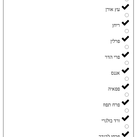
עץ אורן
ריחן
פרלין
פרי הדר
אננס
פפאיה
פרח תפוז
ורד בולגרי
פרחי לבנדר