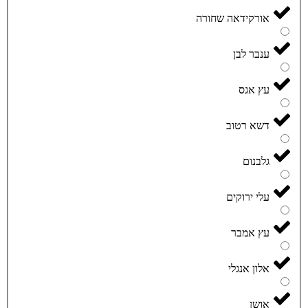
אורקידאה שחורה
ענבר לבן
עץ אגס
דשא רטוב
גלבנום
עלי ירוקים
עץ אמבר
אלון אנגלי
אושן