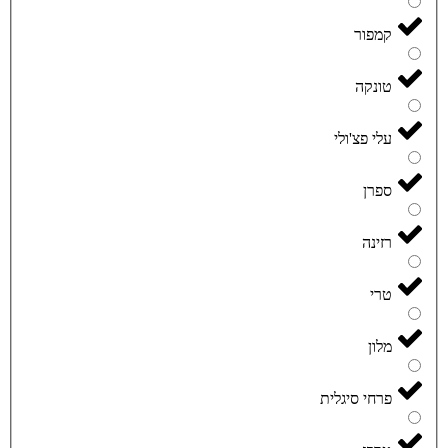
קמפור
טונקה
עלי פצ'ולי
ספרן
רזינה
טרי
מלון
פרחי סיגלית