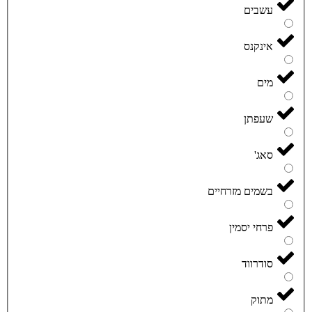
עשבים
אינקנס
מים
שעפתן
סאג'
בשמים מזרחיים
פרחי יסמין
סודרווד
מתוק