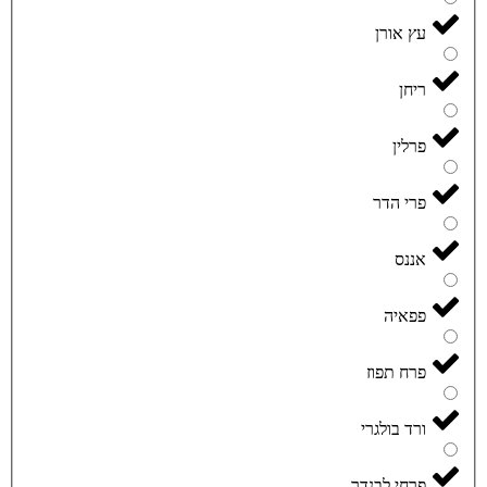
עץ אורן
ריחן
פרלין
פרי הדר
אננס
פפאיה
פרח תפוז
ורד בולגרי
פרחי לבנדר