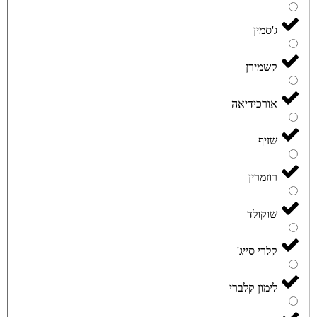
ג'סמין
קשמירן
אורכידיאה
שזיף
רוזמרין
שוקולד
קלרי סייג'
לימון קלברי