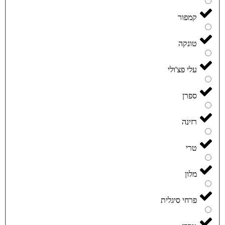
קמפור
טונקה
עלי פצ'ולי
ספרן
רזינה
טרי
מלון
פרחי סיגלית