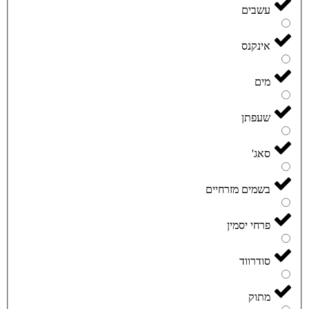
עשבים
אינקנס
מים
שעפתן
סאג'
בשמים מזרחיים
פרחי יסמין
סודרווד
מתוק