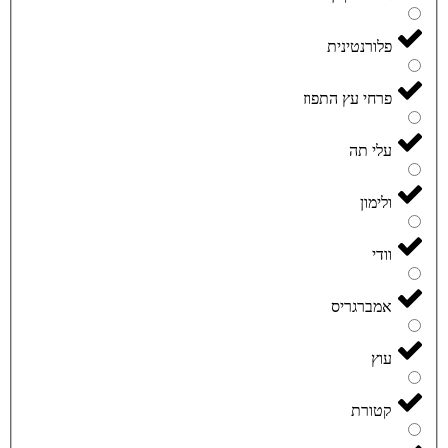
פלורנטינית
פרחי עץ התפוז
עלי תה
ולימון
וודי
אמברגריס
עוץ
קטורת