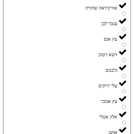
אורקידאה שחורה
ענבר לבן
עץ אגס
דשא רטוב
גלבנום
עלי ירוקים
עץ אמבר
אלון אנגלי
אושן