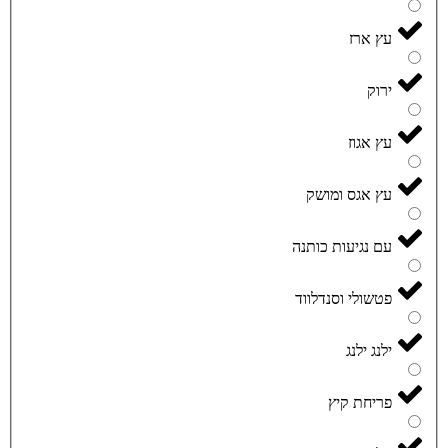
עץ ארז
ירוק
עץ אגוז
עץ אגס ומושק
עם נגיעות כותנה
פטשולי וסנדלווד
ילנג ילנג
פריחת קיץ