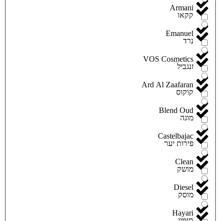
Armani
קקאו
Emanuel
נרד
VOS Cosmetics
זנגביל
Ard Al Zaafaran
קוקוס
Blend Oud
מוגה
Castelbajac
פירות יער
Clean
מושק
Diesel
מוסק
Hayari
תימין