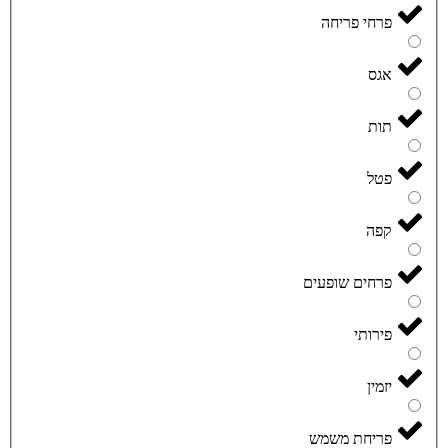
פרחי פריחה
אגס
תות
פטל
קפה
פרחים שופעים
פירותי
יזמין
פריחת משמש