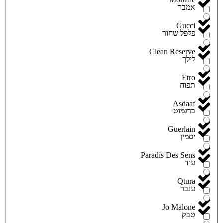
אמבר
Gucci
פלפל שחור
Clean Reserve
לילך
Etro
תפוח
Asdaaf
ברגמוט
Guerlain
יסמין
Paradis Des Sens
עוד
Qtura
ענבר
Jo Malone
טבק