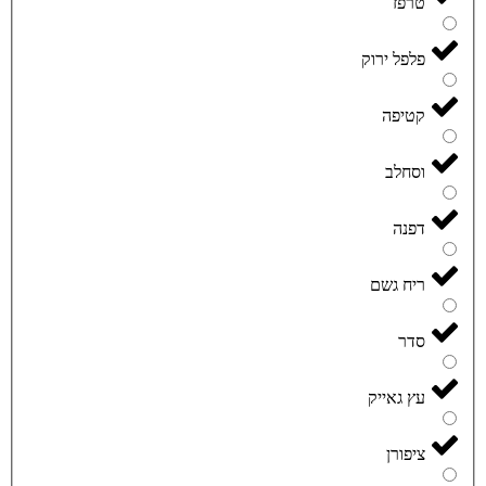
טרפז
פלפל ירוק
קטיפה
וסחלב
דפנה
ריח גשם
סדר
עץ גאייק
ציפורן