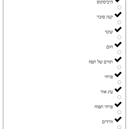
היביסקוס
קנה סוכר
שקד
חום
תווים של תפוז
פרחי
עץ אוד
פרחי תפוח
וורדים