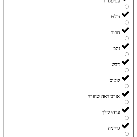
פסיפלורה
ויולט
חרוב
זהב
דבש
לוטוס
אורכידאה שחורה
פרחי לילך
גרדניה