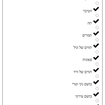
ווטיבר
תה
תמרים
תווים של וניל
פאוניה
תווים של ורד
בושם נקי וטרי
בושם עירוני