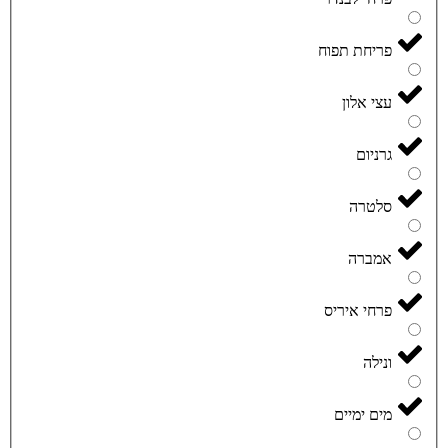
פריחת תפוח
עצי אלון
גרניום
סלטרה
אמברה
פרחי איריס
ונילה
מים ימיים