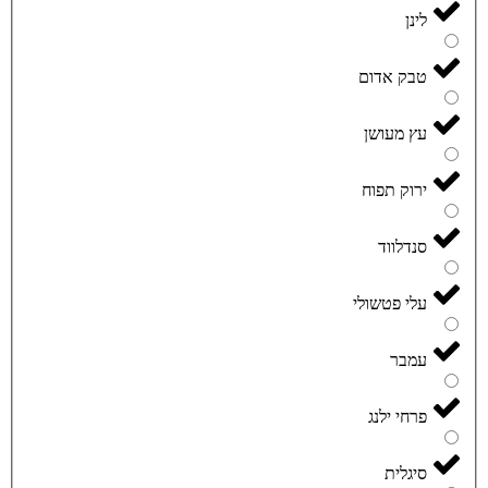
לינן
טבק אדום
עץ מעושן
ירוק תפוח
סנדלווד
עלי פטשולי
עמבר
פרחי ילנג
סיגלית