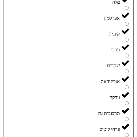
מלח
אפרסמון
קינמון
ערבי
שקדים
אורקידאה
וודקה
תרכובות עץ
פרחי לוטוס