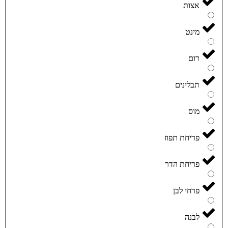
אצות
מינט
רום
תבלינים
מוס
פריחת תפוז
פריחת הדר
פרחי לבן
לבנה