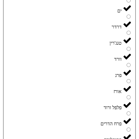
ים
דרדר
טנג'רין
וורד
פרג
אורז
פלפל ורוד
פרח הדרים