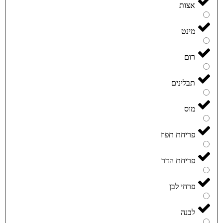
אצות
מינט
רום
תבלינים
מוס
פריחת תפוז
פריחת הדר
פרחי לבן
לבנה