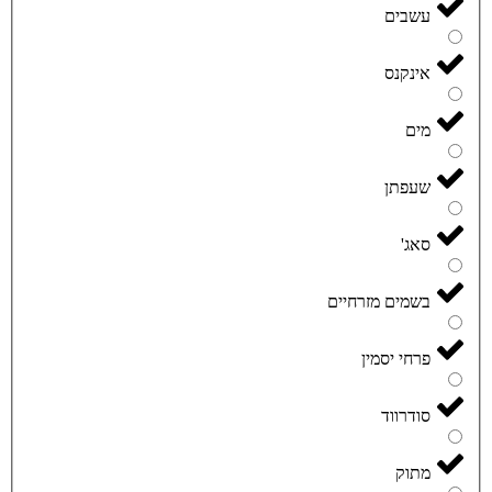
עשבים
אינקנס
מים
שעפתן
סאג'
בשמים מזרחיים
פרחי יסמין
סודרווד
מתוק