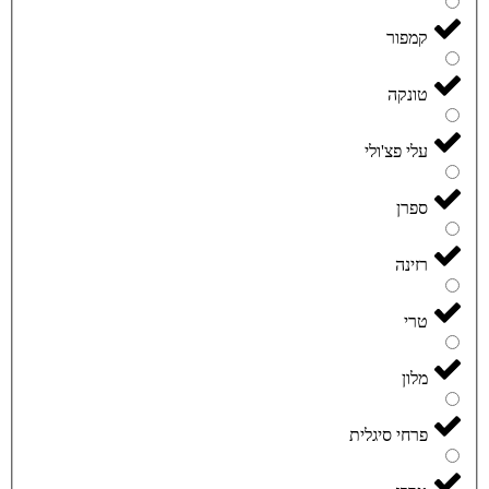
קמפור
טונקה
עלי פצ'ולי
ספרן
רזינה
טרי
מלון
פרחי סיגלית