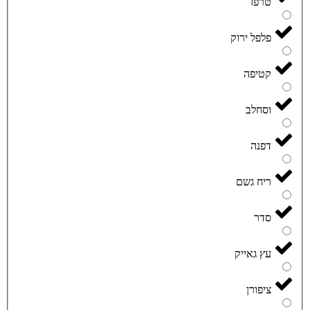
טרפז
פלפל ירוק
קטיפה
וסחלב
דפנה
ריח גשם
סדר
עץ גאייק
ציפורן