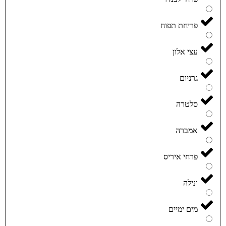
פריחת תפוח
עצי אלון
גרניום
סלטרה
אמברה
פרחי איריס
ונילה
מים ימיים