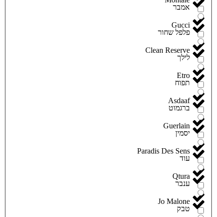
אמבר
Gucci
פלפל שחור
Clean Reserve
לילך
Etro
תפוח
Asdaaf
ברגמוט
Guerlain
יסמין
Paradis Des Sens
עוד
Qtura
ענבר
Jo Malone
טבק