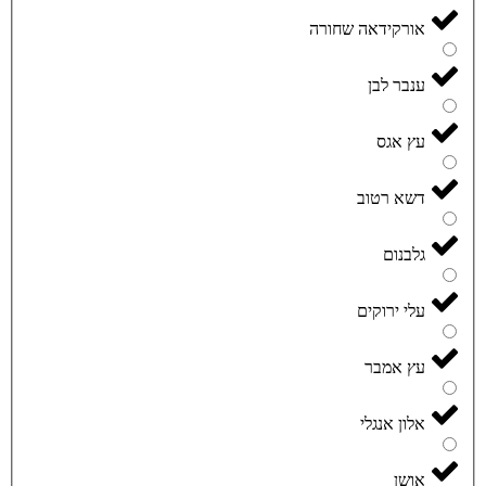
אורקידאה שחורה
ענבר לבן
עץ אגס
דשא רטוב
גלבנום
עלי ירוקים
עץ אמבר
אלון אנגלי
אושן