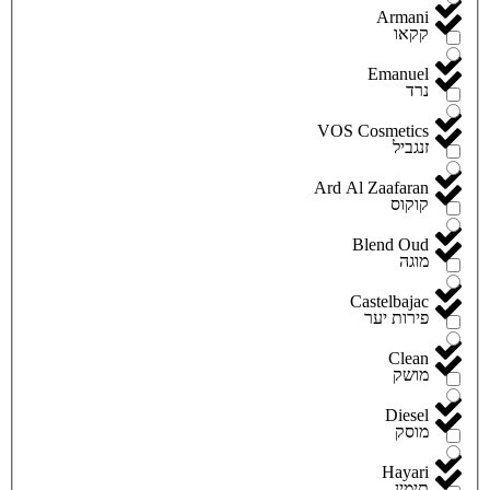
Armani
קקאו
Emanuel
נרד
VOS Cosmetics
זנגביל
Ard Al Zaafaran
קוקוס
Blend Oud
מוגה
Castelbajac
פירות יער
Clean
מושק
Diesel
מוסק
Hayari
תימין