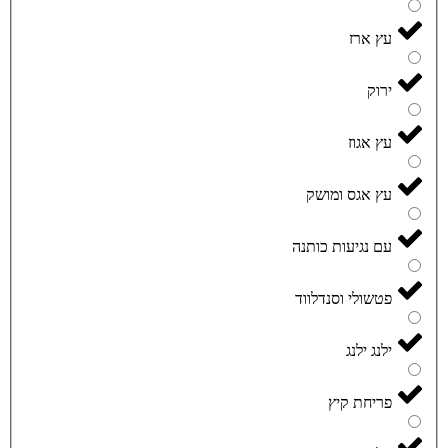
עץ ארז
ירוק
עץ אגוז
עץ אגס ומושק
עם נגיעות כותנה
פטשולי וסנדלווד
ילנג ילנג
פריחת קיץ