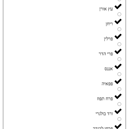
עץ אורן
ריחן
פרלין
פרי הדר
אננס
פפאיה
פרח תפוז
ורד בולגרי
פרחי לבנדר