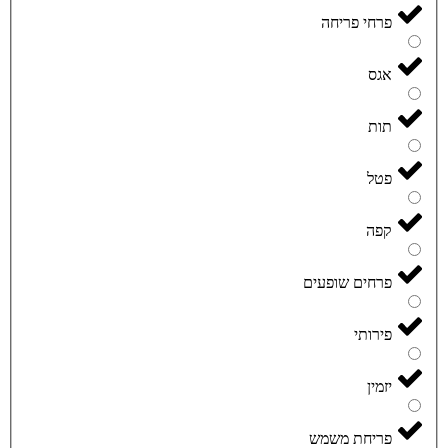
פרחי פריחה
אגס
תות
פטל
קפה
פרחים שופעים
פירותי
יזמין
פריחת משמש