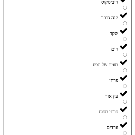
היביסקוס
קנה סוכר
שקד
חום
תווים של תפוז
פרחי
עץ אוד
פרחי תפוח
וורדים