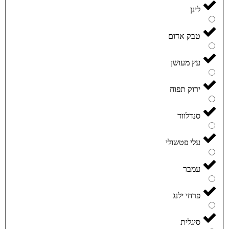
לינן
טבק אדום
עץ מעושן
ירוק תפוח
סנדלווד
עלי פטשולי
עמבר
פרחי ילנג
סיגלית