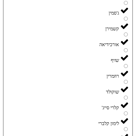
ג'סמין
קשמירן
אורכידיאה
שזיף
רוזמרין
שוקולד
קלרי סייג'
לימון קלברי