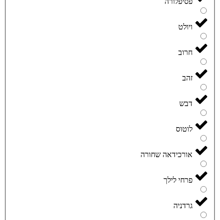
פסיפלורה
ויולט
חרוב
זהב
דבש
לוטוס
אורכידאה שחורה
פרחי לילך
גרדניה