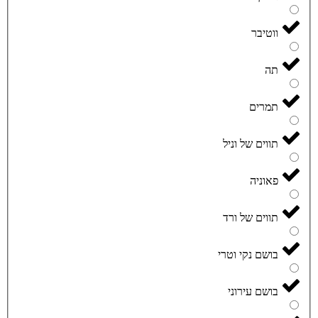
ווטיבר
תה
תמרים
תווים של וניל
פאוניה
תווים של ורד
בושם נקי וטרי
בושם עירוני