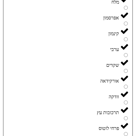
מלח
אפרסמון
קינמון
ערבי
שקדים
אורקידאה
וודקה
תרכובות עץ
פרחי לוטוס