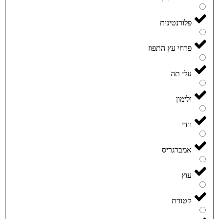
פלורנטינית
פרחי עץ התפוז
עלי תה
ולימון
וודי
אמברגריס
עוץ
קטורת