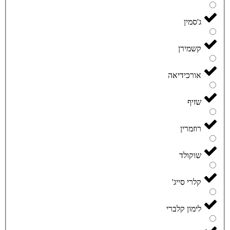
ג'סמין
קשמירן
אורכידיאה
שזיף
רוזמרין
שוקולד
קלרי סייג'
לימון קלברי