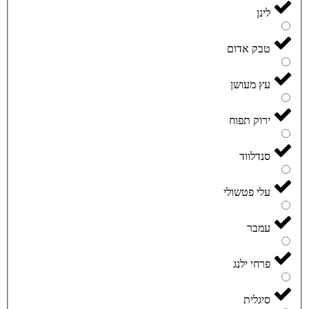
לינן
טבק אדום
עץ מעושן
ירוק תפוח
סנדלווד
עלי פטשולי
עמבר
פרחי ילנג
סיגלית