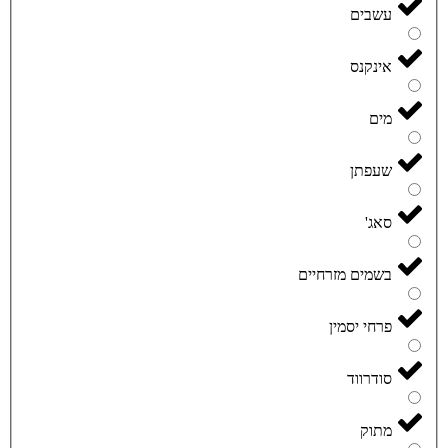
עשבים
אינקנס
מים
שעפתן
סאג'
בשמים מזרחיים
פרחי יסמין
סודרווד
מתוק