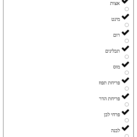
אצות
מינט
רום
תבלינים
מוס
פריחת תפוז
פריחת הדר
פרחי לבן
לבנה