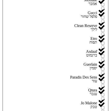
אמבר
Gucci
פלפל שחור
Clean Reserve
לילך
Etro
תפוח
Asdaaf
ברגמוט
Guerlain
יסמין
Paradis Des Sens
עוד
Qtura
ענבר
Jo Malone
טבק