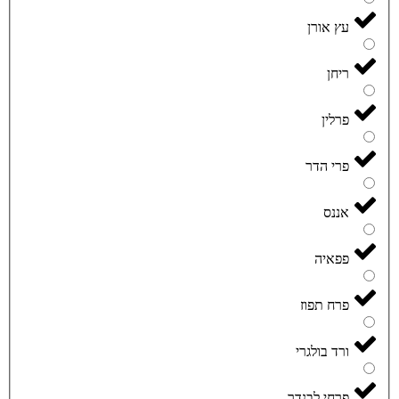
עץ אורן
ריחן
פרלין
פרי הדר
אננס
פפאיה
פרח תפוז
ורד בולגרי
פרחי לבנדר