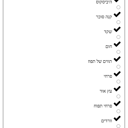
היביסקוס
קנה סוכר
שקד
חום
תווים של תפוז
פרחי
עץ אוד
פרחי תפוח
וורדים