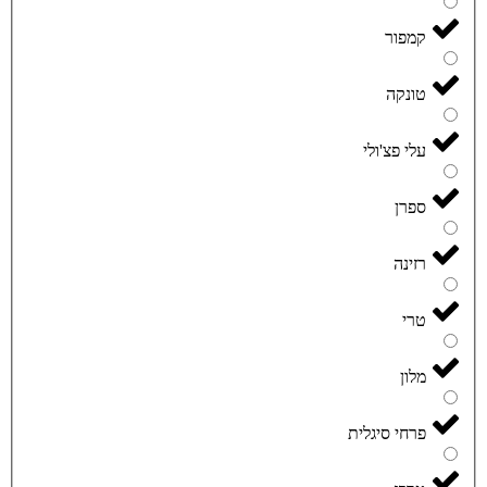
קמפור
טונקה
עלי פצ'ולי
ספרן
רזינה
טרי
מלון
פרחי סיגלית