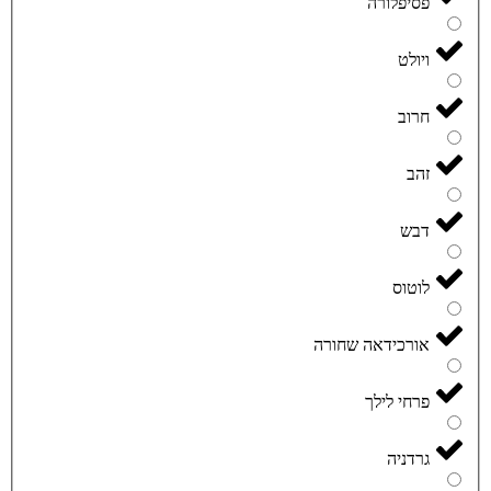
פסיפלורה
ויולט
חרוב
זהב
דבש
לוטוס
אורכידאה שחורה
פרחי לילך
גרדניה