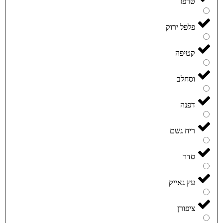
טרפז
פלפל ירוק
קטיפה
וסחלב
דפנה
ריח גשם
סדר
עץ גאייק
ציפורן