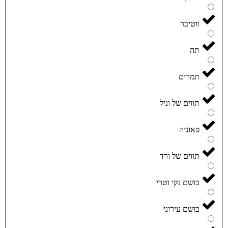
ווטיבר
תה
תמרים
תווים של וניל
פאוניה
תווים של ורד
בושם נקי וטרי
בושם עירוני