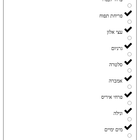
פריחת תפוח
עצי אלון
גרניום
סלטרה
אמברה
פרחי איריס
ונילה
מים ימיים