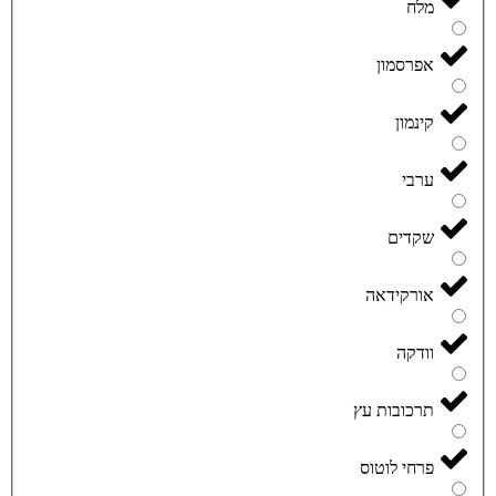
מלח
אפרסמון
קינמון
ערבי
שקדים
אורקידאה
וודקה
תרכובות עץ
פרחי לוטוס