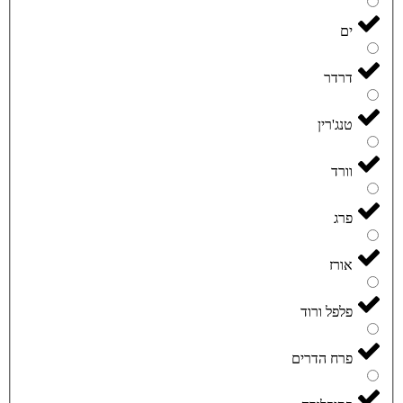
ים
דרדר
טנג'רין
וורד
פרג
אורז
פלפל ורוד
פרח הדרים