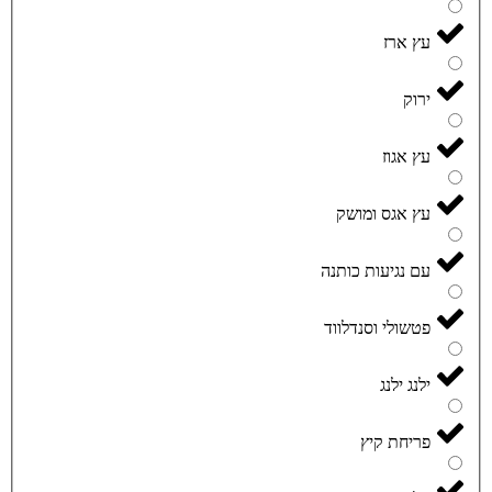
עץ ארז
ירוק
עץ אגוז
עץ אגס ומושק
עם נגיעות כותנה
פטשולי וסנדלווד
ילנג ילנג
פריחת קיץ