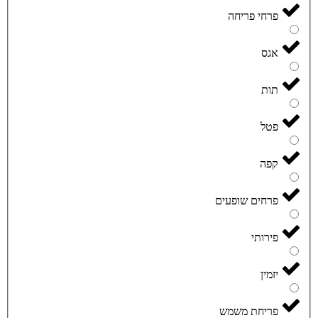
פרחי פריחה
אגס
תות
פטל
קפה
פרחים שופעים
פירותי
יזמין
פריחת משמש