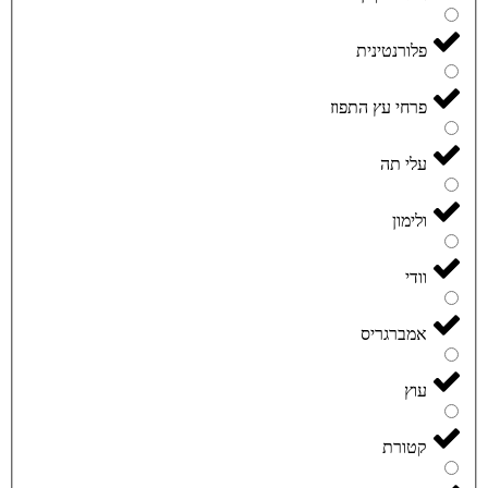
פלורנטינית
פרחי עץ התפוז
עלי תה
ולימון
וודי
אמברגריס
עוץ
קטורת