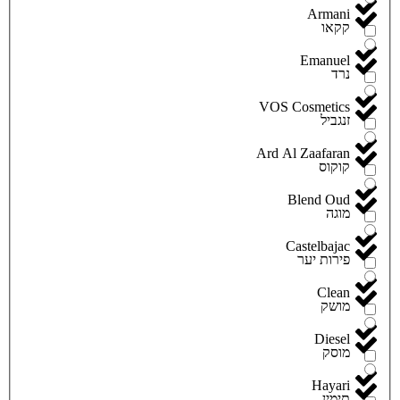
Armani
קקאו
Emanuel
נרד
VOS Cosmetics
זנגביל
Ard Al Zaafaran
קוקוס
Blend Oud
מוגה
Castelbajac
פירות יער
Clean
מושק
Diesel
מוסק
Hayari
תימין