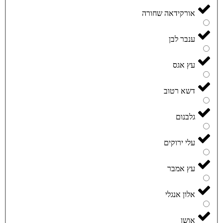
אורקידאה שחורה
ענבר לבן
עץ אגס
דשא רטוב
גלבנום
עלי ירוקים
עץ אמבר
אלון אנגלי
אושן