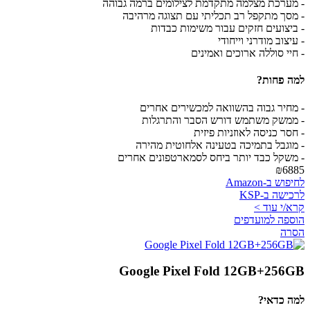
- מערכת מצלמה מתקדמת לצילומים ברמה גבוהה
- מסך מתקפל רב תכליתי עם תצוגה מרהיבה
- ביצועים חזקים עבור משימות כבדות
- עיצוב מודרני וייחודי
- חיי סוללה ארוכים ואמינים
למה פחות?
- מחיר גבוה בהשוואה למכשירים אחרים
- ממשק משתמש דורש הסבר והתרגלות
- חסר כניסה לאוזניות פיזית
- מוגבל בתמיכה בטעינה אלחוטית מהירה
- משקל כבד יותר ביחס לסמארטפונים אחרים
₪6885
לחיפוש ב-Amazon
לרכישה ב-KSP
קרא/י עוד >
הוספה למועדפים
הסרה
Google Pixel Fold 12GB+256GB
למה כדאי?