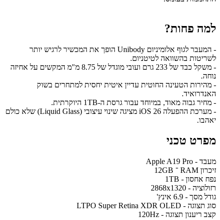
למה פחות?
- המעבר לגוף אלומיניום Unibody הופך את המכשיר לרגיש יותר
לשריטות בהשוואה לטיטניום.
- משקל כבד של 233 גרם ועובי מוגדל של 8.75 מ"מ המקשים על אחיזה
נוחה.
- מהירות הטעינה החוטית עדיין איטית יחסית למתחרים בשוק
האנדרואיד.
- מחיר גבוה מאוד, במיוחד עבור גרסת ה-1TB היוקרתית.
- מערכת ההפעלה iOS 26 מציגה שינוי עיצובי (Liquid Glass) שלא כולם
יאהבו.
מפרט טכני
מעבד - Apple A19 Pro
זיכרון RAM ־ 12GB
נפח אחסון - 1TB
רזולוציה - 2868x1320
גודל מסך - 6.9 אינץ'
סוג תצוגה - LTPO Super Retina XDR OLED
קצב ריענון תצוגה - 120Hz