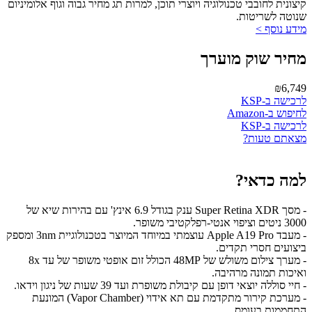
קיצונית לחובבי טכנולוגיה ויוצרי תוכן, למרות תג מחיר גבוה וגוף אלומיניום
שנוטה לשריטות.
מידע נוסף >
מחיר שוק מוערך
₪6,749
לרכישה ב-KSP
לחיפוש ב-Amazon
לרכישה ב-KSP
מצאתם טעות?
למה כדאי?
- מסך Super Retina XDR ענק בגודל 6.9 אינץ' עם בהירות שיא של
3000 ניטים וציפוי אנטי-רפלקטיבי משופר.
- מעבד Apple A19 Pro עוצמתי במיוחד המיוצר בטכנולוגיית 3nm ומספק
ביצועים חסרי תקדים.
- מערך צילום משולש של 48MP הכולל זום אופטי משופר של עד 8x
ואיכות תמונה מרהיבה.
- חיי סוללה יוצאי דופן עם קיבולת משופרת ועד 39 שעות של ניגון וידאו.
- מערכת קירור מתקדמת עם תא אידוי (Vapor Chamber) המונעת
התחממות בעומס.