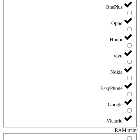
OnePlus
Oppo
Honor
vivo
Nokia
EasyPhone
Google
Victurio
זיכרון RAM