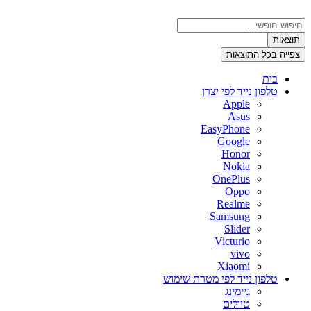
דלג
לתוכן
Search
...
תוצאות
צפייה בכל התוצאות
בית
טלפון נייד לפי יצרן
Apple
Asus
EasyPhone
Google
Honor
Nokia
OnePlus
Oppo
Realme
Samsung
Slider
Victurio
vivo
Xiaomi
טלפון נייד לפי מטרת שימוש
גיימינג
טיולים