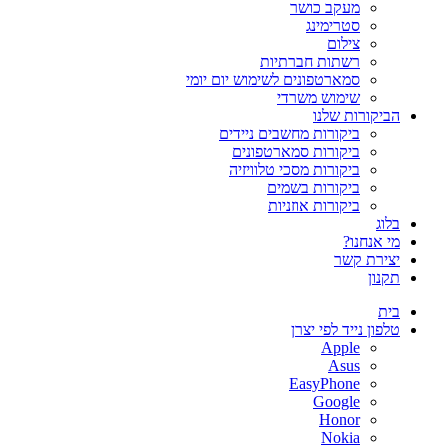
מעקב כושר
סטרימינג
צילום
רשתות חברתיות
סמארטפונים לשימוש יום יומי
שימוש משרדי
הביקורות שלנו
ביקורות מחשבים ניידים
ביקורות סמארטפונים
ביקורות מסכי טלוויזיה
ביקורות בשמים
ביקורות אוזניות
בלוג
מי אנחנו?
יצירת קשר
תקנון
בית
טלפון נייד לפי יצרן
Apple
Asus
EasyPhone
Google
Honor
Nokia