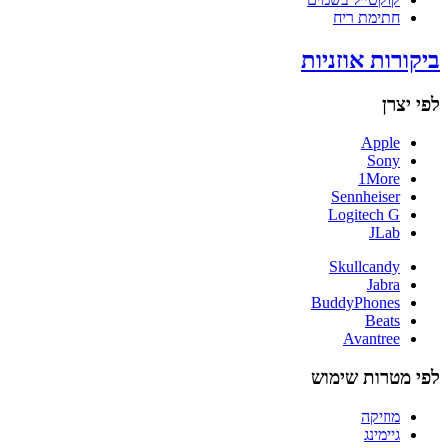
חתימת ריח
ביקורות אוזניות
לפי יצרן
Apple
Sony
1More
Sennheiser
Logitech G
JLab
Skullcandy
Jabra
BuddyPhones
Beats
Avantree
לפי מטרות שימוש
מוזיקה
גיימינג