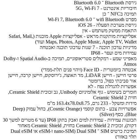
גירסת Bluetooth ־ Bluetooth 6.0
חיבוריות אינטרנט - 5G, Wi-Fi 7
תמיכה בNFC ־ כן
מפרט wifi Bluetooth ־ Wi-Fi 7, Bluetooth 6.0
גירסת מערכת הפעלה - iOS 26
התאמת ממשק משתמש - אין
אפליקציות מותקנות מראש - אפליקציות Apple מובנות (Safari, Mail,
Maps, Photos, Apple Music, Apple TV, Wallet ועוד)
מדיניות עדכון תוכנה - 7 שנות עדכוני תוכנה ואבטחה
עמידות מים ועפר - IP68
מאפייני שמע - רמקולים סטריאופוניים, תמיכה ב-Spatial Audio ו-Dolby
Atmos
אבטחה ביומטרית - Face ID (זיהוי פנים תלת-ממדי)
פרטי חיישן - חיישן LiDAR, מד תאוצה, ג'ירוסקופ, חיישן קרבה, חיישן
אור סביבתי כפול, ברומטר
אפשרות להגדלת נפח - לא
חומרים בשימוש - גוף אלומיניום Unibody, גב זכוכית Ceramic Shield,
חזית Ceramic Shield 2
מידות ומשקל - 233 גרם, 163.4x78.0x8.75 מ"מ
אפשרויות צבע - כתום קוסמי (Cosmic Orange), כחול עמוק (Deep
Blue), כסף (Silver)
תכוננות עמידות - עמידות למים ואבק בתקן IP68 (עד 6 מטרים למשך 30
דקות), זכוכית Ceramic Shield 2 בחזית, Ceramic Shield מאחור
תמיכת כרטיס SIM ־ Dual SIM (nano-SIM ו-eSIM או Dual eSIM
תלוי באזור)