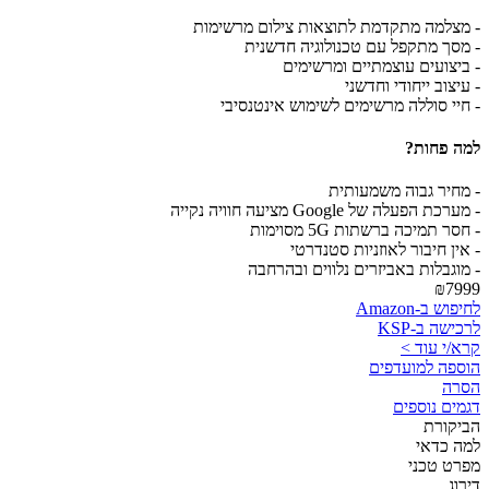
- מצלמה מתקדמת לתוצאות צילום מרשימות
- מסך מתקפל עם טכנולוגיה חדשנית
- ביצועים עוצמתיים ומרשימים
- עיצוב ייחודי וחדשני
- חיי סוללה מרשימים לשימוש אינטנסיבי
למה פחות?
- מחיר גבוה משמעותית
- מערכת הפעלה של Google מציעה חוויה נקייה
- חסר תמיכה ברשתות 5G מסוימות
- אין חיבור לאוזניות סטנדרטי
- מוגבלות באביזרים נלווים ובהרחבה
₪7999
לחיפוש ב-Amazon
לרכישה ב-KSP
קרא/י עוד >
הוספה למועדפים
הסרה
דגמים נוספים
הביקורת
למה כדאי
מפרט טכני
דירוג