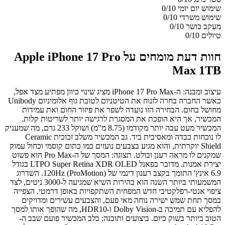
שימוש יום יומי
0/10
שימוש משרדי
0/10
מעקב כושר
0/10
טיולים
0/10
חוות דעת מומחים על Apple iPhone 17 Pro
Max 1TB
עיצוב ומבנה: ה-iPhone 17 Pro Max מציג שינוי כיוון מפתיע מצד אפל,
כאשר החברה בחרה לזנוח את הטיטניום לטובת גוף אלומיניום Unibody
מחושל בחום. הבחירה הזו נועדה לשפר את פיזור החום ואת עמידות
המכשיר, אך היא הופכת את המסגרת לרגישה יותר לשריטות קלות.
המכשיר מעט עבה יותר מקודמו (8.75 מ"מ) ושוקל 233 גרם, מה שמעניק
לו נוכחות כבדה ומאסיבית ביד. גב המכשיר משלב זכוכית Ceramic
Shield יוקרתית, והוא מגיע בצבעים נועזים כמו כתום קוסמי וכחול עמוק
שמקנים לו מראה רענן ובולט. תצוגה: המסך של ה-Pro Max הוא פשוט
יצירת אמנות. מדובר בפאנל LTPO Super Retina XDR OLED בגודל
6.9 אינץ' התומך בקצב רענון דינמי של 120Hz (ProMotion). השדרוג
המשמעותי ביותר השנה הוא בהירות השיא שמגיעה ל-3000 ניטים, לצד
ציפוי אנטי-רפלקטיבי חדש המפחית השתקפויות באופן דרמטי. הצפייה
במסך תחת שמש ישירה נוחה מאי פעם, והצבעים עשירים ומדויקים
להפליא עם תמיכה ב-Dolby Vision ו-HDR10, מה שהופך אותו למסך
הטוב ביותר בשוק כיום. ביצועים ותוכנה: בלב המכשיר פועם שבב ה-