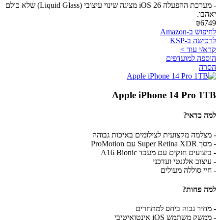
- מערכת ההפעלה iOS 26 מציגה שינוי עיצובי (Liquid Glass) שלא כולם
יאהבו.
₪6749
לחיפוש ב-Amazon
לרכישה ב-KSP
קרא/י עוד >
הוספה למועדפים
הסרה
Apple iPhone 14 Pro 1TB
למה כדאי?
- מצלמה מקצועית לצילומים באיכות גבוהה
- מסך Super Retina XDR עם ProMotion
- ביצועים חזקים עם מעבד A16 Bionic
- עיצוב אלגנטי ועדכני
- חיי סוללה מעולים
למה פחות?
- מחיר גבוה ביחס למתחרים
- ממשק משתמש iOS אינטואיטיבי