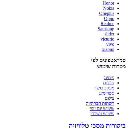
Honor
Nokia
Oneplus
Oppo
Realme
Samsung
slider
victurio
vivo
xiaomi
סמראטפונים לפי
מטרות שימוש
גיימינג
טיולים
מעקב כושר
סטרימינג
צילום
רשתות חברתיות
שימוש יום יומי
שימוש משרדי
ביקורות מסכי טלוויזיה