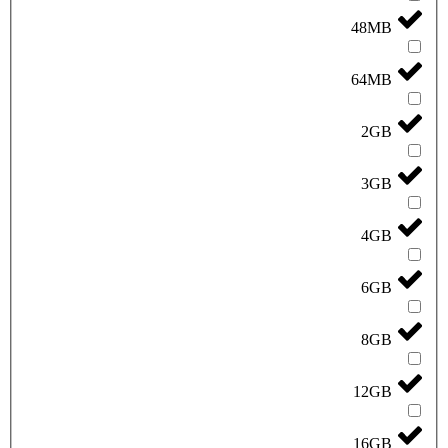
48MB
64MB
2GB
3GB
4GB
6GB
8GB
12GB
16GB