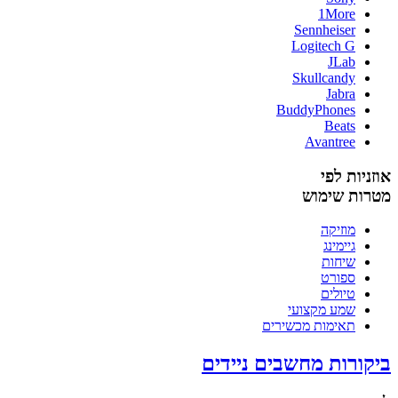
1More
Sennheiser
Logitech G
JLab
Skullcandy
Jabra
BuddyPhones
Beats
Avantree
אוזניות לפי
מטרות שימוש
מוזיקה
גיימינג
שיחות
ספורט
טיולים
שמע מקצועי
תאימות מכשירים
ביקורות מחשבים ניידים