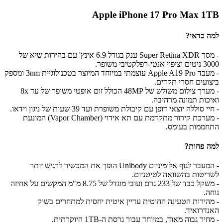
Apple iPhone 17 Pro Max 1TB
למה כדאי?
- מסך Super Retina XDR ענק בגודל 6.9 אינץ' עם בהירות שיא של
3000 ניטים וציפוי אנטי-רפלקטיבי משופר.
- מעבד Apple A19 Pro עוצמתי במיוחד המיוצר בטכנולוגיית 3nm ומספק
ביצועים חסרי תקדים.
- מערך צילום משולש של 48MP הכולל זום אופטי משופר של עד 8x
ואיכות תמונה מרהיבה.
- חיי סוללה יוצאי דופן עם קיבולת משופרת ועד 39 שעות של ניגון וידאו.
- מערכת קירור מתקדמת עם תא אידוי (Vapor Chamber) המונעת
התחממות בעומס.
למה פחות?
- המעבר לגוף אלומיניום Unibody הופך את המכשיר לרגיש יותר
לשריטות בהשוואה לטיטניום.
- משקל כבד של 233 גרם ועובי מוגדל של 8.75 מ"מ המקשים על אחיזה
נוחה.
- מהירות הטעינה החוטית עדיין איטית יחסית למתחרים בשוק
האנדרואיד.
- מחיר גבוה מאוד, במיוחד עבור גרסת ה-1TB היוקרתית.