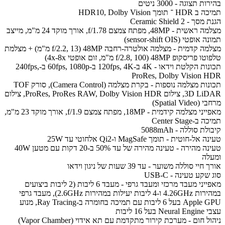
בהירות תצוגה - 3000 ניטים
תמיכה ב HDR ־ תומך HDR10, Dolby Vision
הגנת מסך - Ceramic Shield 2
מצלמה ראשית - 48MP, מפתח צמצם f/1.78, אורך מוקד 24 מ"מ, מייצב
תמונה אופטי (sensor-shift OIS)
מצלמה קדמית - מצלמה אולטרה-רחבה 48MP (f/2.2, 13 מ"מ) + מצלמת
טלפוטו פריסקופ 48MP (f/2.8, 100 מ"מ, זום אופטי 4x-8x)
תכונות הקלטת וידאו - 4K ב-120fps, 4K ב-60fps, 1080p ב-240fps,
ProRes, Dolby Vision HDR
תכונות מצלמה נוספות - בקרת מצלמה (Camera Control), סורק TOF
3D LiDAR, צילום ProRes, ProRes RAW, Dolby Vision HDR, צילום
מרחבי (Spatial Video)
מאפייני מצלמה קידמית - 18MP, מפתח צמצם f/1.9, אורך מוקד 23 מ"מ,
תמיכה ב-Center Stage
קיבולת סוללה - 5088mAh
טעינה אל-חוטית - תומך MagSafe ו-Qi2 אלחוטי עד 25W
טעינה מהירה - טעינה מהירה של עד 50% ב-20 דקות עם מטען 40W
ומעלה
אורך חיי סוללה משוער - עד 39 שעות של ניגון וידאו
סוג שקע טעינה - USB-C
מאפייני מעבד מרכזי ומעבד גרפי - מעבד 6 ליבות (2 ליבות ביצועים
במהירות 4.26GHz ו-4 ליבות יעילות במהירות 2.6GHz), מעבד גרפי
Apple GPU בעל 6 ליבות עם תמיכה בחומרה ב-Ray Tracing, מנוע
עצבי Neural Engine בעל 16 ליבות
ניהול חום - מערכת קירור מתקדמת עם תא אידוי (Vapor Chamber)