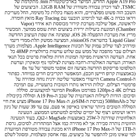
Apple A19 Pro החדש, המיוצר בארכיטקטורת 3nm מתקדמת של
TSMC, לצד זיכרון עבודה משודרג של 12GB RAM. הביצועים של
השבב הזה פשוט מפלצתיים, והוא מנצח בקלות כל משימה, החל מעריכת
וידאו כבדה ב-4K ועד לגיימינג תובעני עם Ray Tracing מואץ חומרה.
לראשונה, אפל שילבה מערכת קירור מבוססת תא אידוי (Vapor
Chamber) המונעת ביעילות ירידת ביצועים תחת עומס ממושך. המכשיר
מריץ את מערכת ההפעלה iOS 26, שמציגה את שפת העיצוב החדשה
'Liquid Glass' בהשראת visionOS, המציעה ממשק תלת-ממדי דינמי
ומרהיב לצד שילוב עמוק של תכונות Apple Intelligence. מצלמות: מערך
הצילום עבר מהפכה של ממש עם שלוש עדשות ברזולוציית 48MP כל
אחת. העדשה הראשית מפיקה תמונות חדות ומלאות פרטים בכל תנאי
תאורה; העדשה האולטרה-רחבה מצוינת לצילומי נוף ומאקרו; ועדשת
הטלפוטו פריסקופ החדשה מציעה זום אופטי משופר של עד 8x
(באמצעות קרופ חיישן חכם), המאפשר תקריבים חדים במיוחד. כפתור
ה-Camera Control הייעודי מאפשר שליטה ידנית נוחה ומהירה על
פרמטרי הצילום. יכולות הוידאו נותרו הטובות בתעשייה, עם תמיכה
בצילום 4K ב-120fps בפורמט ProRes המיועד למקצוענים. סוללה
וסיכום: הודות ליעילות האנרגטית של שבב ה-A19 Pro וסוללה בקיבולת
של כ-5088mAh (בגרסת ה-eSIM), ה-iPhone 17 Pro Max מציע את חיי
הסוללה הטובים ביותר שראינו באייפון אי פעם, עם עד 39 שעות של ניגון
וידאו ושימוש רצוף של יומיים שלמים למשתמש הממוצע. הטעינה
האלחוטית שודרגה ל-25W באמצעות MagSafe ו-Qi2, בעוד הטעינה
החוטית נותרה סבירה אך לא מהירה כמו אצל המתחרות. לסיכום, גרסת
ה-1TB של ה-iPhone 17 Pro Max היא מכונת עבודה מטורפת המיועדת
למי שאינו מוכן להתפשר על ביצועים, נפח אחסון ומצלמות, ומסוגל לשלם