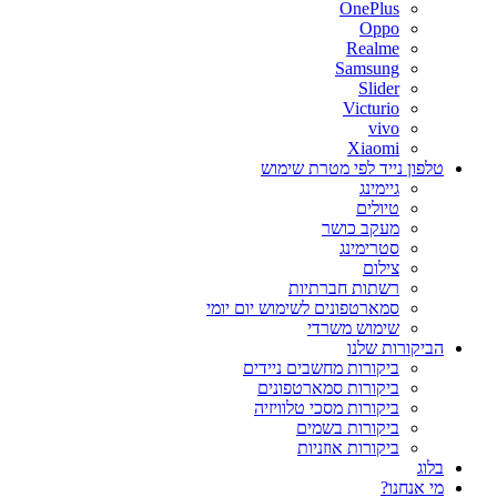
OnePlus
Oppo
Realme
Samsung
Slider
Victurio
vivo
Xiaomi
טלפון נייד לפי מטרת שימוש
גיימינג
טיולים
מעקב כושר
סטרימינג
צילום
רשתות חברתיות
סמארטפונים לשימוש יום יומי
שימוש משרדי
הביקורות שלנו
ביקורות מחשבים ניידים
ביקורות סמארטפונים
ביקורות מסכי טלוויזיה
ביקורות בשמים
ביקורות אוזניות
בלוג
מי אנחנו?