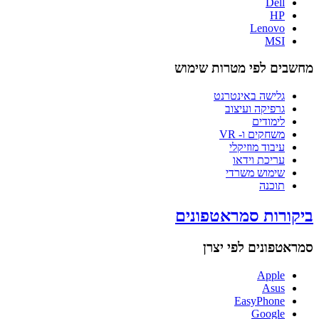
Dell
HP
Lenovo
MSI
מחשבים לפי מטרות שימוש
גלישה באינטרנט
גרפיקה ועיצוב
לימודים
משחקים ו- VR
עיבוד מוזיקלי
עריכת וידאו
שימוש משרדי
תוכנה
ביקורות סמראטפונים
סמראטפונים לפי יצרן
Apple
Asus
EasyPhone
Google