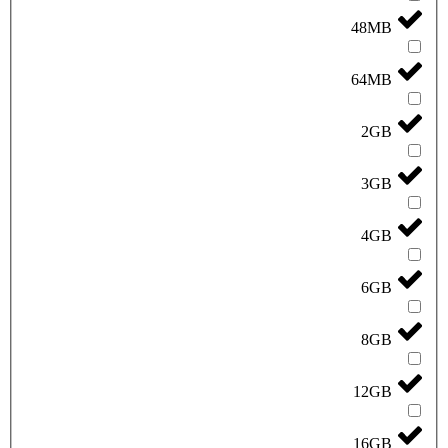
48MB
64MB
2GB
3GB
4GB
6GB
8GB
12GB
16GB