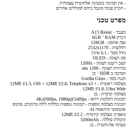
- אין תמיכה בטעינה אלחוטית עצמתית
- זיכרון פנימי מוגבל ביחס למודלים אחרים
מפרט טכני
מעבד - A15 Bionic
זיכרון RAM ־ 6GB
נפח אחסון - 128GB
רזולוציה - 2532x1170
גודל מסך - 6.1 אינץ'
סוג תצוגה - OLED
קצב ריענון תצוגה - 120Hz
בהירות תצוגה - 1200 nits
תמיכה ב HDR ־ כן
הגנת מסך - Gorilla Glass
מצלמה ראשית - 12MP, f/1.5, OIS + 12MP, f/2.8, Telephoto x3 +
12MP, f/1.8, Ultra Wide
מצלמה קדמית - כן
תכונות הקלטת וידאו - 4K@60fps, 1080p@240fps
תכונות מצלמה נוספות - תכונות נוספות כוללות לילה מתקדם, פוקוס
אוטומטי והתאמה AI
מאפייני מצלמה קידמית - 12MP, f/2.2
קיבולת סוללה - 3200mAh
טעינה אל-חוטית - כן