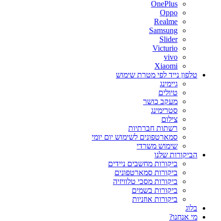
OnePlus
Oppo
Realme
Samsung
Slider
Victurio
vivo
Xiaomi
טלפון נייד לפי מטרת שימוש
גיימינג
טיולים
מעקב כושר
סטרימינג
צילום
רשתות חברתיות
סמארטפונים לשימוש יום יומי
שימוש משרדי
הביקורות שלנו
ביקורות מחשבים ניידים
ביקורות סמארטפונים
ביקורות מסכי טלוויזיה
ביקורות בשמים
ביקורות אוזניות
בלוג
מי אנחנו?