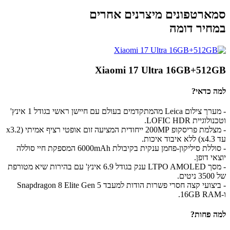
סמארטפונים מיצרנים אחרים
במחיר דומה
Xiaomi 17 Ultra 16GB+512GB
למה כדאי?
- מערך צילום Leica מהמתקדמים בעולם עם חיישן ראשי בגודל 1 אינץ'
וטכנולוגיית LOFIC HDR.
- מצלמת פריסקופ 200MP ייחודית המציעה זום אופטי רציף אמיתי (x3.2
עד x4.3) ללא איבוד איכות.
- סוללת סיליקון-פחמן ענקית בקיבולת 6000mAh המספקת חיי סוללה
יוצאי דופן.
- מסך LTPO AMOLED ענק בגודל 6.9 אינץ' עם בהירות שיא מטורפת
של 3500 ניטים.
- ביצועי קצה חסרי פשרות הודות למעבד Snapdragon 8 Elite Gen 5
ו-16GB RAM.
למה פחות?