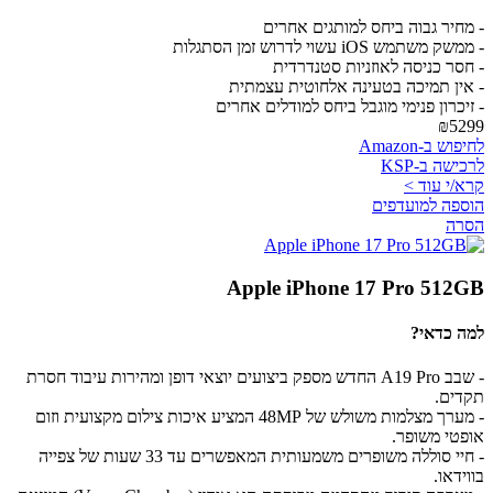
- מחיר גבוה ביחס למותגים אחרים
- ממשק משתמש iOS עשוי לדרוש זמן הסתגלות
- חסר כניסה לאוזניות סטנדרדית
- אין תמיכה בטעינה אלחוטית עצמתית
- זיכרון פנימי מוגבל ביחס למודלים אחרים
₪5299
לחיפוש ב-Amazon
לרכישה ב-KSP
קרא/י עוד >
הוספה למועדפים
הסרה
Apple iPhone 17 Pro 512GB
למה כדאי?
- שבב A19 Pro החדש מספק ביצועים יוצאי דופן ומהירות עיבוד חסרת
תקדים.
- מערך מצלמות משולש של 48MP המציע איכות צילום מקצועית וזום
אופטי משופר.
- חיי סוללה משופרים משמעותית המאפשרים עד 33 שעות של צפייה
בווידאו.