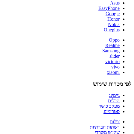
Asus
EasyPhone
Google
Honor
Nokia
Oneplus
Oppo
Realme
Samsung
slider
victurio
vivo
xiaomi
לפי מטרות שימוש
גיימינג
טיולים
מעקב כושר
סטרימינג
צילום
רשתות חברתיות
שימוש משרדי