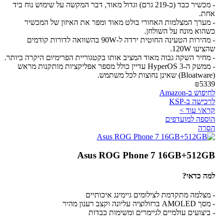
- מכשיר כבד (כ-219 גרם) וגדול מאוד, דבר המקשה על שימוש נוח ביד
אחת.
- מערך המצלמות האחורי בולט מאוד ומפר את האיזון של המכשיר
כשהוא מונח על השולחן.
- מהירות הטעינה החוטית ירדה ל-90W בהשוואה לדורות קודמים
שהציעו 120W.
- מחיר השקה גבוה מאוד המציב אותו בקטגוריית הפרימיום היקרה ביותר.
- ממשק ה-HyperOS 3 עדיין כולל מספר אפליקציות מותקנות מראש
(Bloatware) שאינן נחוצות לכל משתמש.
₪5339
לחיפוש ב-Amazon
לרכישה ב-KSP
קרא/י עוד >
הוספה למועדפים
הסרה
Asus ROG Phone 7 16GB+512GB
למה כדאי?
- מצלמה מתקדמת לצילומים גיימינג איכותיים
- מסך AMOLED ברזולוציה עליונה וקצב רענון מהיר
- ביצועים עולמיים לגיימרים ומשימות כבדות