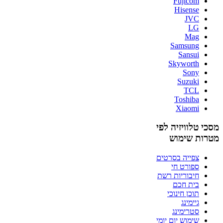
Fujicom
Hisense
JVC
LG
Mag
Samsung
Sansui
Skyworth
Sony
Suzuki
TCL
Toshiba
Xiaomi
מסכי טלוויזיה לפי
מטרות שימוש
צפייה בסרטים
ספורט חי
חיבוריות רשת
בית חכם
תוכן חינוכי
גיימינג
סטרימינג
שימוש יום יומי