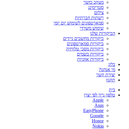
מעקב כושר
סטרימינג
צילום
רשתות חברתיות
סמארטפונים לשימוש יום יומי
שימוש משרדי
הביקורות שלנו
ביקורות מחשבים ניידים
ביקורות סמארטפונים
ביקורות מסכי טלוויזיה
ביקורות בשמים
ביקורות אוזניות
בלוג
מי אנחנו?
יצירת קשר
תקנון
בית
טלפון נייד לפי יצרן
Apple
Asus
EasyPhone
Google
Honor
Nokia