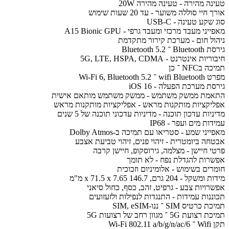
טעינה מהירה - טעינה מהירה 20W
אורך חיי סוללה משוער - עד 20 שעות שימוש
סוג שקע טעינה - USB-C
מאפייני מעבד מרכזי ומעבד גרפי - A15 Bionic GPU
ניהול חום - מערכת קירור מתקדמת
גירסת Bluetooth ־ Bluetooth 5.2
חיבוריות אינטרנט - 5G, LTE, HSPA, CDMA
תמיכה בNFC ־ כן
מפרט wifi Bluetooth ־ Wi-Fi 6, Bluetooth 5.2
גירסת מערכת הפעלה - iOS 16
התאמת ממשק משתמש - ממשק משתמש מותאם אישית
אפליקציות מותקנות מראש - אפליקציות מותקנות מראש
מדיניות עדכון תוכנה - מדיניות עדכוני תוכנה של 5 שנים
עמידות מים ועפר - IP68
מאפייני שמע - סטריאו עם תמיכה ב-Dolby Atmos
אבטחה ביומטרית - זיהוי פנים, זיהוי טביעת אצבע
פרטי חיישן - מצלמה, גירוסקופ, חיישן קרבה
אפשרות להגדלת נפח - לא תומך
חומרים בשימוש - אלומיניום וזכוכית
מידות ומשקל - 204 גרם, 146.7 x 71.5 x 7.65 מ"מ
אפשרויות צבע - גרפיט, זהב, כסף, כחול סיאני
תכוננות עמידות - התנגדות לנפילות ולזעזועים
תמיכת כרטיס SIM ־ ננו-SIM, eSIM
תמיכת רצועת 5G ־ מגוון רחב של רצועות 5G
תקן Wifi ־ Wi-Fi 802.11 a/b/g/n/ac/6