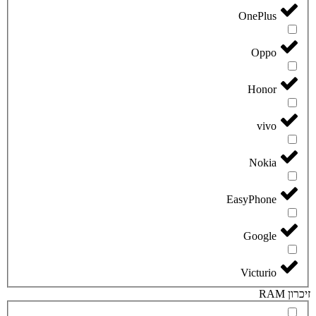
OnePlus
Oppo
Honor
vivo
Nokia
EasyPhone
Google
Victurio
זיכרון RAM