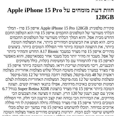
חוות דעת מומחים על Apple iPhone 15 Pro
128GB
סקירת טלפונית: Apple iPhone 15 Pro 128GB אייפון 15 פרו - המלך
הבלתי מעורער של הטלפונים החכמים אייפון 15 פרו הוא הטלפון החכם
החדש מבית אפל, והוא המלך הבלתי מעורער של הטלפונים החכמים
כיום. הוא מציע את הביצועים המהירים ביותר, את המצלמה הטובה
ביותר, את התצוגה הטובה ביותר וחיי הסוללה הטובים ביותר. ביצועים
מהירים אייפון 15 פרו מצויד במעבד A17 Bionic החדש והמהיר ביותר
של אפל. מעבד זה מהיר יותר מכל מעבד אחר בסמארטפון, והוא מאפשר
לאייפון 15 פרו להתמודד עם כל המשימות בקלות, כולל משחקים
תובעניים, ריבוי משימות ועריכת וידאו. מצלמה הטובה ביותר אייפון 15
פרו מצויד במערך מצלמות משובח הכולל שלוש מצלמות אחוריות: מצלמה
ראשית של 48 מגה-פיקסל, מצלמה רחבה במיוחד של 12 מגה-פיקסל
ומצלמת טלפוטו של 12 מגה-פיקסל. המצלמות האחוריות מסוגלות לצלם
תמונות וסרטונים באיכות מדהימה, אפילו בתנאי תאורה קשים. תצוגה
הטובה ביותר אייפון 15 פרו מצויד בתצוגת Super Retina XDR בגודל 6.7
אינץ' עם קצב רענון של 120 הרץ. תצוגה זו מציעה את הצבעים הכי
מדויקים, את הבהירות הכי גבוהה ואת קצב הרענון הכי חלק. חיי הסוללה
הטובים ביותר אייפון 15 פרו מצויד בסוללה גדולה המספקת לו חיי סוללה
ארוכים במיוחד. תוכלו להשתמש באייפון 15 פרו במשך יום שלם מבלי
לחשוש שייגמר לכם הכוח. יתרונות ביצועים מהירים מאוד מצלמה הטובה