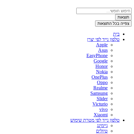
דלג
לתוכן
Search
...
תוצאות
צפייה בכל התוצאות
בית
טלפון נייד לפי יצרן
Apple
Asus
EasyPhone
Google
Honor
Nokia
OnePlus
Oppo
Realme
Samsung
Slider
Victurio
vivo
Xiaomi
טלפון נייד לפי מטרת שימוש
גיימינג
טיולים