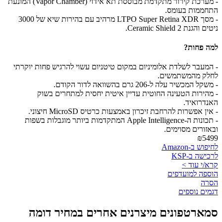
- מערכת קירור מתקדמת מבוססת תא אידוי (Vapor Chamber) המונעת
התחממות בעומס.
- מסך LTPO Super Retina XDR מרהיב עם בהירות שיא של 3000
ניטים והגנת Ceramic Shield 2.
למה פחות?
- המעבר לשלדת אלומיניום במקום טיטניום עשוי להרגיש פחות יוקרתי
לחלק מהמשתמשים.
- משקל המכשיר עלה ל-206 גרם בהשוואה לדור הקודם.
- מהירות הטעינה החוטית עדיין איטית יחסית למתחרים בשוק
האנדרואיד.
- אין אפשרות להרחבת זיכרון באמצעות כרטיס MicroSD חיצוני.
- תכונות ה-Apple Intelligence המתקדמות ביותר מוגבלות בשפות
ובאזורים מסוימים.
₪5499
לחיפוש ב-Amazon
לרכישה ב-KSP
קרא/י עוד >
הוספה למועדפים
הסרה
דגמים נוספים
סמארטפונים מיצרנים אחרים במחיר דומה