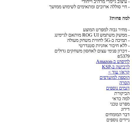
- עיצוב גיימרי מרהיב וייחודי
- חיי סוללה ארוכים ומתאימים לשימוש ממושך
למה פחות?
- מחיר גבוה למפרט המוצע
- ממשק משתמש ROG UI מותאם לגיימינג
- תמיכה ב-5G לחווית משחק מעולה
- ללא חיבור אוזניות סטנדרטי
- זיכרון פנימי עצום לאחסון משחקים גדולים
₪5379
לחיפוש ב-Amazon
לרכישה ב-KSP
קרא/י עוד >
הוספה למועדפים
הסרה
דגמים נוספים
הביקורת
למה כדאי
מפרט טכני
דירוג
דבר המומחים
ניידים נוספים