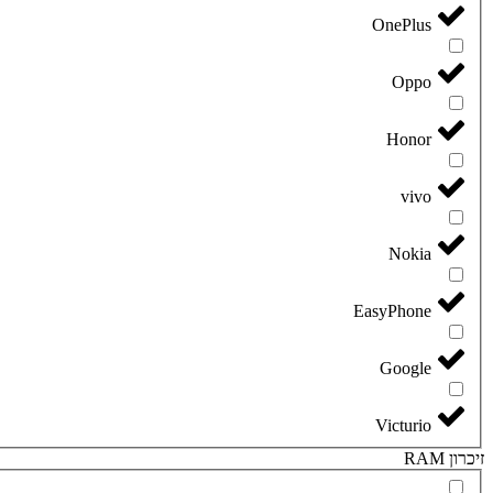
OnePlus
Oppo
Honor
vivo
Nokia
EasyPhone
Google
Victurio
זיכרון RAM