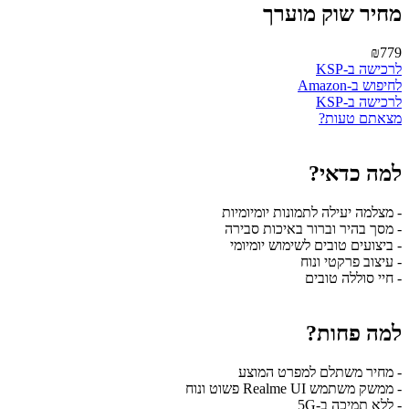
מחיר שוק מוערך
₪779
לרכישה ב-KSP
לחיפוש ב-Amazon
לרכישה ב-KSP
מצאתם טעות?
למה כדאי?
- מצלמה יעילה לתמונות יומיומיות
- מסך בהיר וברור באיכות סבירה
- ביצועים טובים לשימוש יומיומי
- עיצוב פרקטי ונוח
- חיי סוללה טובים
למה פחות?
- מחיר משתלם למפרט המוצע
- ממשק משתמש Realme UI פשוט ונוח
- ללא תמיכה ב-5G