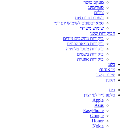
מעקב כושר
סטרימינג
צילום
רשתות חברתיות
סמארטפונים לשימוש יום יומי
שימוש משרדי
הביקורות שלנו
ביקורות מחשבים ניידים
ביקורות סמארטפונים
ביקורות מסכי טלוויזיה
ביקורות בשמים
ביקורות אוזניות
בלוג
מי אנחנו?
יצירת קשר
תקנון
בית
טלפון נייד לפי יצרן
Apple
Asus
EasyPhone
Google
Honor
Nokia