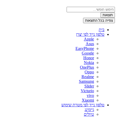
דלג
לתוכן
Search
...
תוצאות
צפייה בכל התוצאות
בית
טלפון נייד לפי יצרן
Apple
Asus
EasyPhone
Google
Honor
Nokia
OnePlus
Oppo
Realme
Samsung
Slider
Victurio
vivo
Xiaomi
טלפון נייד לפי מטרת שימוש
גיימינג
טיולים