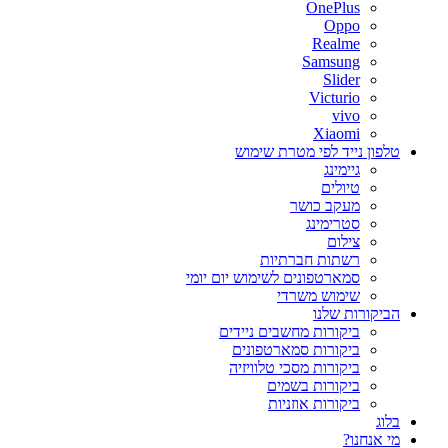
OnePlus
Oppo
Realme
Samsung
Slider
Victurio
vivo
Xiaomi
טלפון נייד לפי מטרת שימוש
גיימינג
טיולים
מעקב כושר
סטרימינג
צילום
רשתות חברתיות
סמארטפונים לשימוש יום יומי
שימוש משרדי
הביקורות שלנו
ביקורות מחשבים ניידים
ביקורות סמארטפונים
ביקורות מסכי טלוויזיה
ביקורות בשמים
ביקורות אוזניות
בלוג
מי אנחנו?