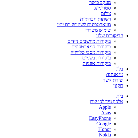
מעקב כושר
סטרימינג
צילום
רשתות חברתיות
סמארטפונים לשימוש יום יומי
שימוש משרדי
הביקורות שלנו
ביקורות מחשבים ניידים
ביקורות סמארטפונים
ביקורות מסכי טלוויזיה
ביקורות בשמים
ביקורות אוזניות
בלוג
מי אנחנו?
יצירת קשר
תקנון
בית
טלפון נייד לפי יצרן
Apple
Asus
EasyPhone
Google
Honor
Nokia