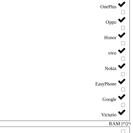
OnePlus
Oppo
Honor
vivo
Nokia
EasyPhone
Google
Victurio
זיכרון RAM