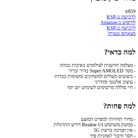
₪859
לרכישה ב-KSP
לחיפוש ב-Amazon
לרכישה ב-KSP
מצאתם טעות?
למה כדאי?
- מצלמה חדשנית לצילומים באיכות גבוהה
- מסך Super AMOLED בהיר וברור
- ביצועים מעולים למשחקים ומשימות כבדות
- עיצוב אלגנטי ומודרני
- חיי סוללה מרשימים לשימוש יום יומי
למה פחות?
- מחיר תחרותי למפרט המוצע
- ממשק משתמש Realme UI דורש התרגלות
- אין תמיכה ברשת 5G
- חסר חיבור לאוזניות פיזי