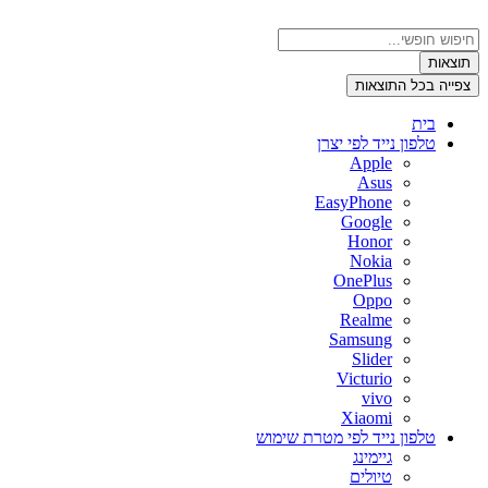
דלג
לתוכן
Search
...
תוצאות
צפייה בכל התוצאות
בית
טלפון נייד לפי יצרן
Apple
Asus
EasyPhone
Google
Honor
Nokia
OnePlus
Oppo
Realme
Samsung
Slider
Victurio
vivo
Xiaomi
טלפון נייד לפי מטרת שימוש
גיימינג
טיולים