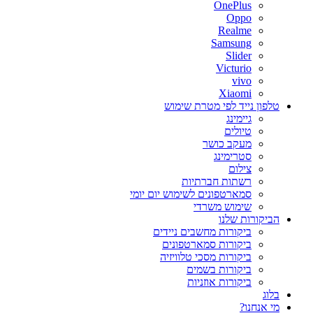
OnePlus
Oppo
Realme
Samsung
Slider
Victurio
vivo
Xiaomi
טלפון נייד לפי מטרת שימוש
גיימינג
טיולים
מעקב כושר
סטרימינג
צילום
רשתות חברתיות
סמארטפונים לשימוש יום יומי
שימוש משרדי
הביקורות שלנו
ביקורות מחשבים ניידים
ביקורות סמארטפונים
ביקורות מסכי טלוויזיה
ביקורות בשמים
ביקורות אוזניות
בלוג
מי אנחנו?