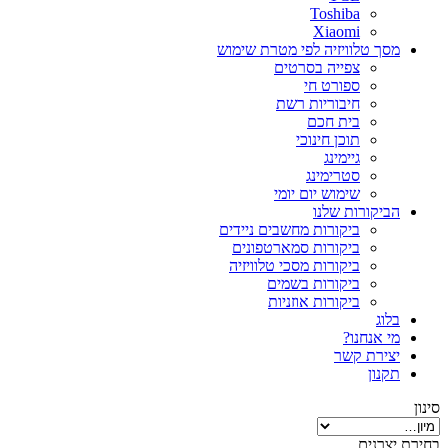
Toshiba
Xiaomi
מסך טלוויזיה לפי מטרת שימוש
צפייה בסרטים
ספורט חי
חיבוריות רשת
בית חכם
תוכן חינוכי
גיימינג
סטרימינג
שימוש יום יומי
הביקורות שלנו
ביקורות מחשבים ניידים
ביקורות סמארטפונים
ביקורות מסכי טלוויזיה
ביקורות בשמים
ביקורות אוזניות
בלוג
מי אנחנו?
יצירת קשר
תקנון
סינון
בחירת יצרנים