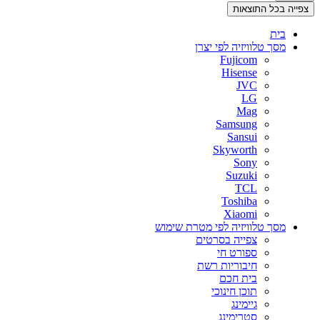
צפייה בכל התוצאות
בית
מסך טלוויזיה לפי יצרן
Fujicom
Hisense
JVC
LG
Mag
Samsung
Sansui
Skyworth
Sony
Suzuki
TCL
Toshiba
Xiaomi
מסך טלוויזיה לפי מטרת שימוש
צפייה בסרטים
ספורט חי
חיבוריות רשת
בית חכם
תוכן חינוכי
גיימינג
סטרימינג