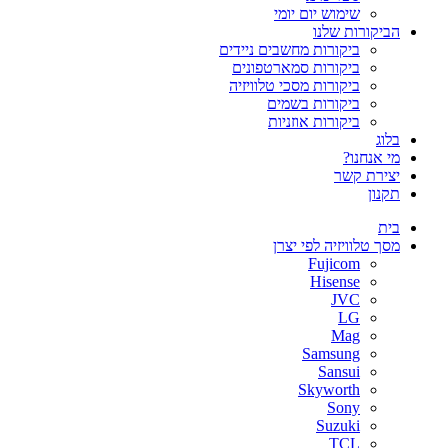
שימוש יום יומי
הביקורות שלנו
ביקורות מחשבים ניידים
ביקורות סמארטפונים
ביקורות מסכי טלוויזיה
ביקורות בשמים
ביקורות אוזניות
בלוג
מי אנחנו?
יצירת קשר
תקנון
בית
מסך טלוויזיה לפי יצרן
Fujicom
Hisense
JVC
LG
Mag
Samsung
Sansui
Skyworth
Sony
Suzuki
TCL