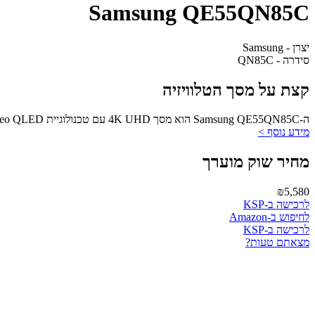
Samsung QE55QN85C
יצרן - Samsung
סידרה - QN85C
קצת על מסך הטלוויזיה
ה-Samsung QE55QN85C הוא מסך 4K UHD עם טכנולוגיית Neo QLED, מתאים לחדרים בינוניים עם איכות תמונה מעולה.
מידע נוסף >
מחיר שוק מוערך
₪5,580
לרכישה ב-KSP
לחיפוש ב-Amazon
לרכישה ב-KSP
מצאתם טעות?