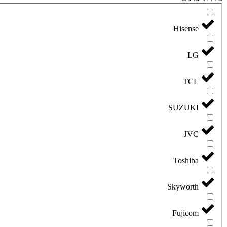
Hisense
LG
TCL
SUZUKI
JVC
Toshiba
Skyworth
Fujicom