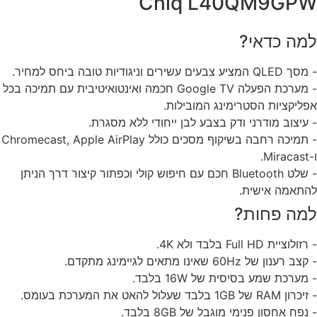
Chiq L40QM9GP
מה כדאי?
מציע צבעים עשירים וניגודיות טובה ביחס למחיר.
- מערכת הפעלה Google TV חכמה ואינטואיטיבית עם תמיכה בכל
ליקציות הסטרימינג המובילות.
עיצוב מודרני ודק בצבע לבן ייחודי ללא מסגרת.
- תמיכה רחבה בשיקוף מסכים כולל Chromecast, Apple AirPlay
.
- שלט Bluetooth חכם עם חיפוש קולי וכפתור קיצור דרך הניתן
תאמה אישית.
מה פחות?
לוציית Full HD בלבד ולא 4K.
 רענון של 60Hz שאינו מתאים לגיימינג מתקדם.
מערכת שמע בסיסית של 16W בלבד.
R של 1GB בלבד שעלול להאט את המערכת בעומס.
נפח אחסון פנימי מוגבל של 8GB בלבד.