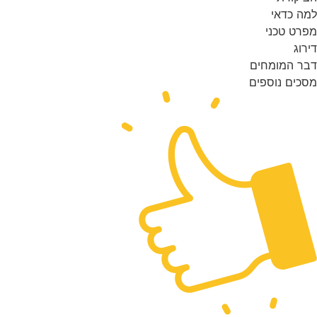
ה כדאי
רט טכני
רוג
ר המומחים
כים נוספים