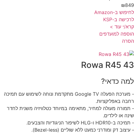
₪84
פוש ב-Amazon
כישה ב-KSP
א/י עוד >
ספה למועדפים
סרה
Rowa R45 4
מה כדאי?
- מערכת הפעלה Google TV מתקדמת ונוחה לשימוש עם תמיכה
בה באפליקציות.
תמורה מעולה למחיר, מתאימה במיוחד כטלוויזיה משנית לחדר
נה או לילדים.
 ב-HDR10 ו-HLG לשיפור הניגודיות והצבעים.
עיצוב דק ומודרני כמעט ללא שוליים (Bezel-less).