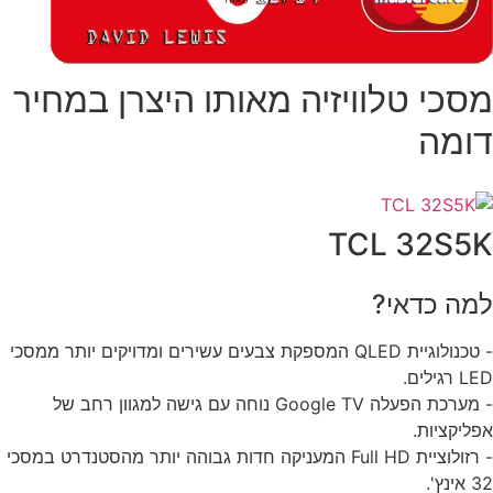
סכי טלוויזיה מאותו היצרן במחיר
ומה
TCL 32S5
מה כדאי?
- טכנולוגיית QLED המספקת צבעים עשירים ומדויקים יותר ממסכי
רגילים.
- מערכת הפעלה Google TV נוחה עם גישה למגוון רחב של
ליקציות.
- רזולוציית Full HD המעניקה חדות גבוהה יותר מהסטנדרט במסכי
נץ'.