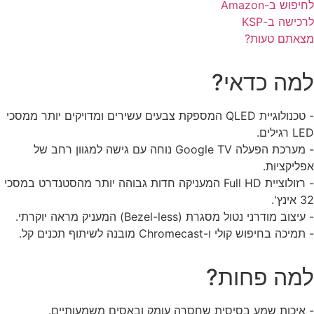
פוש ב-Amazon
כישה ב-KSP
אתם טעות?
מה כדאי?
- טכנולוגיית QLED המספקת צבעים עשירים ומדויקים יותר ממסכי
רגילים.
- מערכת הפעלה Google TV נוחה עם גישה למגוון רחב של
ליקציות.
- רזולוציית Full HD המעניקה חדות גבוהה יותר מהסטנדרט במסכי
נץ'.
יצוב מודרני נטול מסגרת (Bezel-less) המעניק מראה יוקרתי.
יכה בחיפוש קולי ו-Chromecast מובנה לשיתוף תכנים קל.
מה פחות?
איכות שמע בסיסית שחסרה עומק ובאסים משמעותיים.