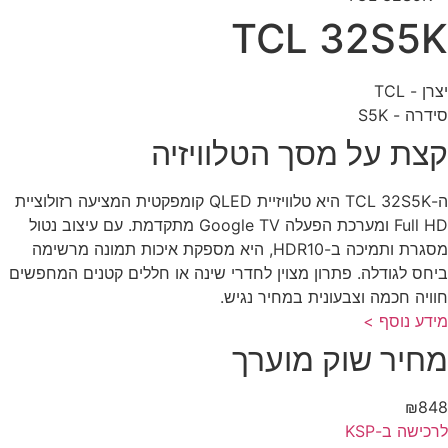
TCL 32S5
ן - TCL
דרה - S5K
צת על מסך הטלוויזיה
ה-TCL 32S5K היא טלוויזיית QLED קומפקטית המציעה רזולוציית
Full HD ומערכת הפעלה Google TV מתקדמת. עם עיצוב נטול
מסגרת ותמיכה ב-HDR10, היא מספקת איכות תמונה מרשימה
חס לגודלה. פתרון מצוין לחדרי שינה או חללים קטנים המחפשים
ויה חכמה וצבעונית במחיר נגיש.
דע נוסף >
חיר שוק מוערך
₪84
כישה ב-KSP