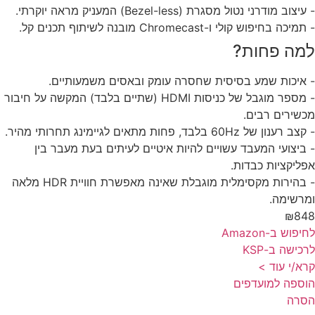
יצוב מודרני נטול מסגרת (Bezel-less) המעניק מראה יוקרתי.
יכה בחיפוש קולי ו-Chromecast מובנה לשיתוף תכנים קל.
מה פחות?
איכות שמע בסיסית שחסרה עומק ובאסים משמעותיים.
- מספר מוגבל של כניסות HDMI (שתיים בלבד) המקשה על חיבור
שירים רבים.
רענון של 60Hz בלבד, פחות מתאים לגיימינג תחרותי מהיר.
ביצועי המעבד עשויים להיות איטיים לעיתים בעת מעבר בין
ליקציות כבדות.
- בהירות מקסימלית מוגבלת שאינה מאפשרת חוויית HDR מלאה
רשימה.
₪84
פוש ב-Amazon
כישה ב-KSP
א/י עוד >
ספה למועדפים
סרה