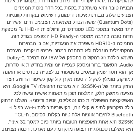
עניקה לה מראה יוקרתי יותר מרוב המתחרות בקטגוריה. איכות
נייה טובה והיא משתלבת בקלות בכל חדר בזכות הממדים
נועים שלה. מבחינת איכות התמונה, השימוש בנקודות קוונטיות
(Quantum Dots) עושה הבדל משמעותי. הצבעים חיים ועשירים
יותר מאשר במסכי LED סטנדרטיים, ורזולוציית ה-Full HD מספקת
חדות טובה בהרבה ממסכי ה-HD Ready הנפוצים בגודל הזה.
התמיכה ב-HDR10 משפרת את הניגודיות, אם כי הבהירות
קסימלית מוגבלת ולא תתחרה במסכי פרימיום יקרים. מערכת
השמע כוללת זוג רמקולים בהספק של 16W עם תמיכה ב-Dolby
Audio. הסאונד ברור ומספק לצפייה יומיומית בחדשות או סדרות,
 הוא חסר עומק ובאסים משמעותיים. לצפייה בסרטים או האזנה
וזיקה, מומלץ לשקול הוספת מקרן קול קטן לשיפור החוויה. הצד
החזק ביותר של ה-32S5K הוא מערכת ההפעלה Google TV. היא
יעה ממשק חלק, המלצות תוכן מותאמות אישית וגישה לכל
פליקציות הפופולריות כמו נטפליקס, יוטיוב ודיסני+. השלט הרחוק
כולל מיקרופון לחיפוש קולי נוח, והקישוריות כוללת Wi-Fi כפול ו-
Bluetooth לחיבור אוזניות אלחוטיות בקלות. לסיכום, ה-TCL
32S5K היא אחת האופציות הטובות ביותר כיום למסך 32 אינץ'.
א משלבת טכנולוגיית תצוגה מתקדמת עם מערכת חכמה מצוינת.