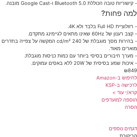
שוריות טובה הכוללת Bluetooth 5.0 ו-Google Cast מובנה.
מה פחות?
לוציית Full HD בלבד ולא 4K.
 רענון של 60Hz שאינו מתאים לגיימינג מתקדם.
- בהירות מסך מוגבלת של 240 cd/m² המקשה על צפייה בחדרים
ארים מאוד.
מערך חיבורים בסיסי ביותר עם כמות כניסות מוגבלת.
יכות שמע בסיסית של 20W ללא באסים עמוקים.
₪84
פוש ב-Amazon
כישה ב-KSP
א/י עוד >
ספה למועדפים
סרה
מים נוספים
יקורת