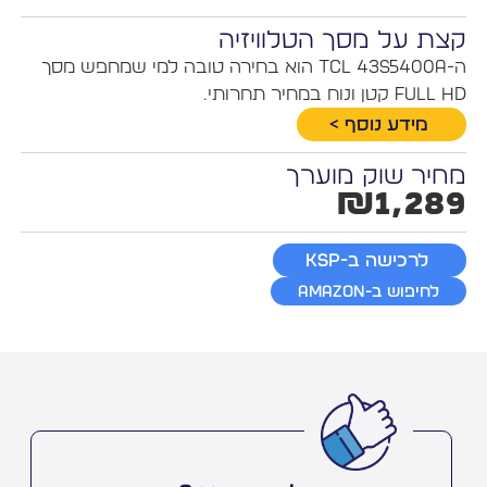
צת על מסך הטלוויזיה
ה-TCL 43S5400A הוא בחירה טובה למי שמחפש מסך
Full H קטן ונוח במחיר תחרותי.
מידע נוסף >
חיר שוק מוערך
₪1,28
לרכישה ב-KSP
לחיפוש ב-Amazon