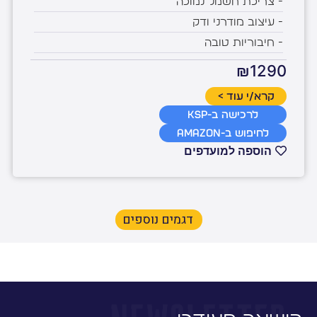
- צריכת חשמל נמוכה
- עיצוב מודרני ודק
- חיבוריות טובה
₪1290
קרא/י עוד >
לרכישה ב-KSP
לחיפוש ב-Amazon
הוספה למועדפים
דגמים נוספים