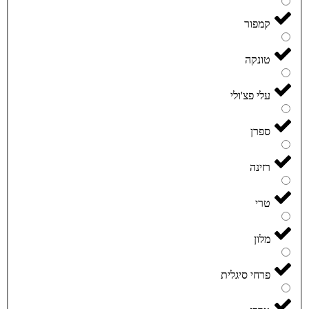
קמפור
טונקה
עלי פצ'ולי
ספרן
רזינה
טרי
מלון
פרחי סיגלית