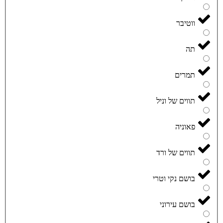
ווטיבר
תה
תמרים
תווים של וניל
פאוניה
תווים של ורד
בושם נקי וטרי
בושם עירוני