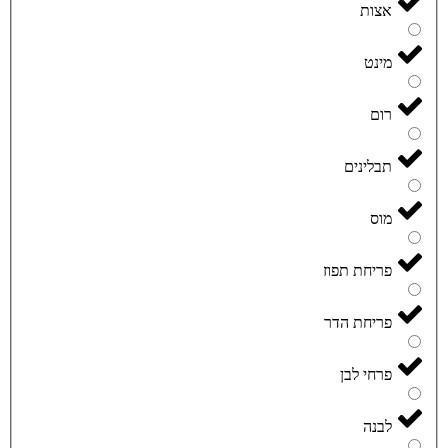
אצות
מינט
רום
תבלינים
מוס
פריחת תפוז
פריחת הדר
פרחי לבן
לבנה