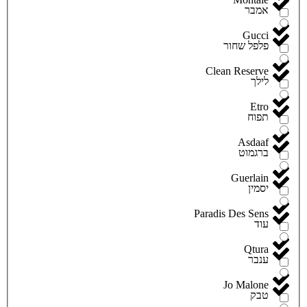
אמבר
Gucci
פלפל שחור
Clean Reserve
לילך
Etro
תפוח
Asdaaf
ברגמוט
Guerlain
יסמין
Paradis Des Sens
עוד
Qtura
ענבר
Jo Malone
טבק