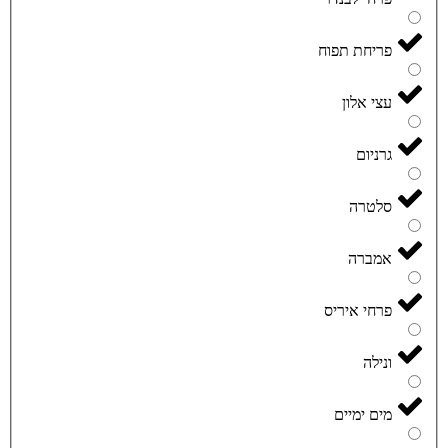
פריחת תפוח
עצי אלון
גרניום
סלטרה
אמברה
פרחי איריס
ונילה
מים ימיים