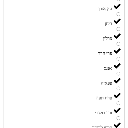
עץ אורן
ריחן
פרלין
פרי הדר
אננס
פפאיה
פרח תפוז
ורד בולגרי
פרחי לבנדר