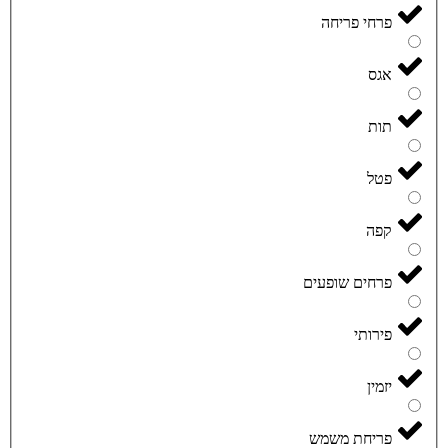
פרחי פריחה
אגס
תות
פטל
קפה
פרחים שופעים
פירותי
יזמין
פריחת משמש