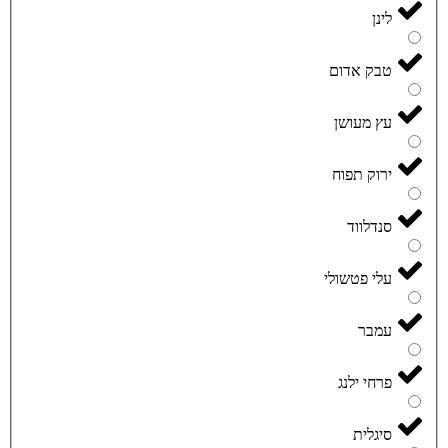
לינן
טבק אדום
עץ מעושן
ירוק תפוח
סנדלווד
עלי פטשולי
עמבר
פרחי ילנג
סיגלית