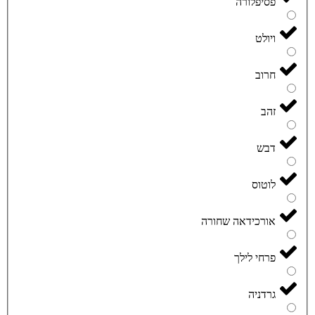
פסיפלורה
ויולט
חרוב
זהב
דבש
לוטוס
אורכידאה שחורה
פרחי לילך
גרדניה