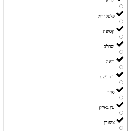
טרפז
פלפל ירוק
קטיפה
וסחלב
דפנה
ריח גשם
סדר
עץ גאייק
ציפורן