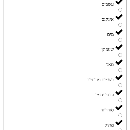
עשבים
אינקנס
מים
שעפתן
סאג'
בשמים מזרחיים
פרחי יסמין
סודרווד
מתוק