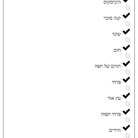
היביסקוס
קנה סוכר
שקד
חום
תווים של תפוז
פרחי
עץ אוד
פרחי תפוח
וורדים