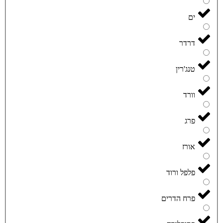
ים
דרדר
טנג'רין
וורד
פרג
אורז
פלפל ורוד
פרח הדרים