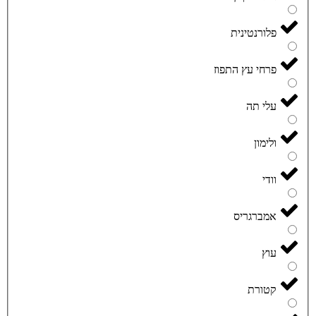
פלורנטינית
פרחי עץ התפוז
עלי תה
ולימון
וודי
אמברגריס
עוץ
קטורת