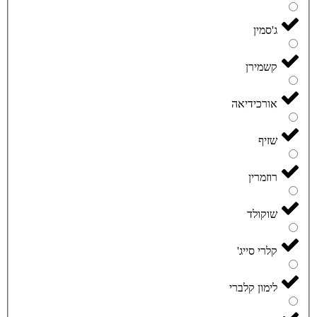
ג'סמין
קשמירן
אורכידיאה
שזיף
רוזמרין
שוקולד
קלרי סייג'
לימון קלברי