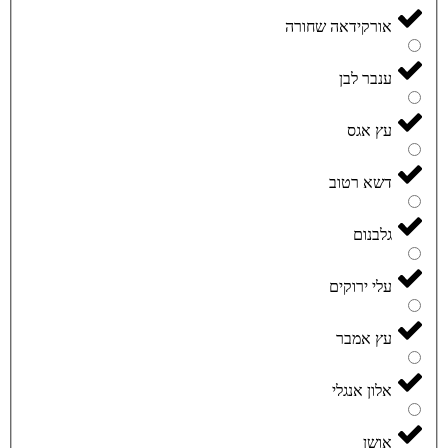
אורקידאה שחורה
ענבר לבן
עץ אגס
דשא רטוב
גלבנום
עלי ירוקים
עץ אמבר
אלון אנגלי
אושן