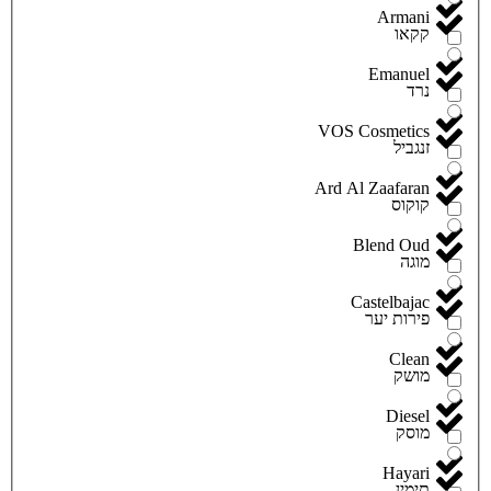
Armani
קקאו
Emanuel
נרד
VOS Cosmetics
זנגביל
Ard Al Zaafaran
קוקוס
Blend Oud
מוגה
Castelbajac
פירות יער
Clean
מושק
Diesel
מוסק
Hayari
תימין