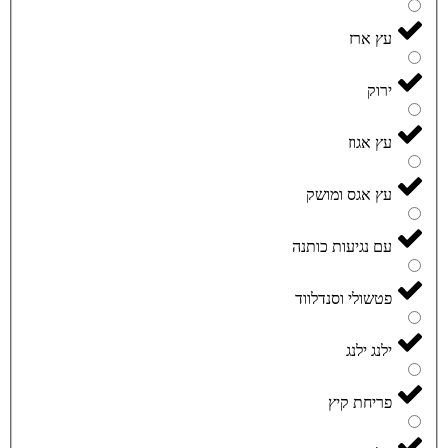
עץ ארז
ירוק
עץ אגוז
עץ אגס ומושק
עם נגיעות כותנה
פטשולי וסנדלווד
ילנג ילנג
פריחת קיץ