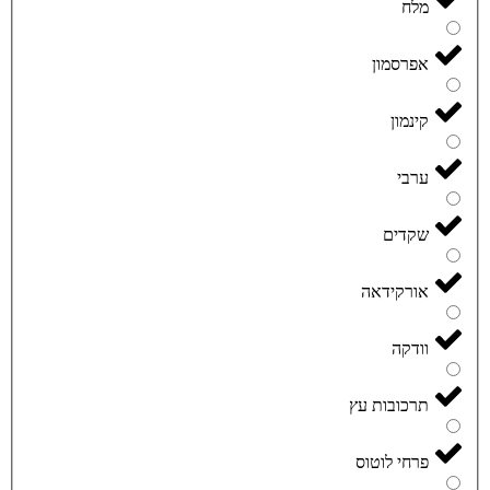
מלח
אפרסמון
קינמון
ערבי
שקדים
אורקידאה
וודקה
תרכובות עץ
פרחי לוטוס