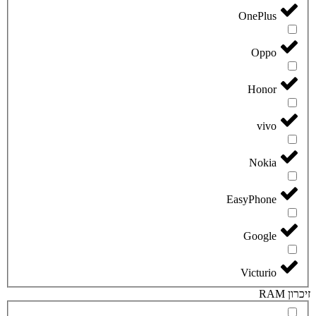
OnePlus
Oppo
Honor
vivo
Nokia
EasyPhone
Google
Victurio
זיכרון RAM