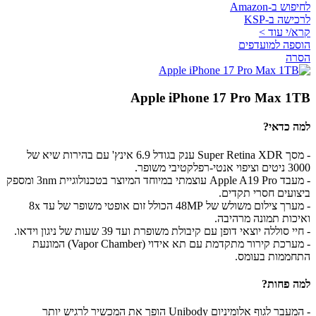
לחיפוש ב-Amazon
לרכישה ב-KSP
קרא/י עוד >
הוספה למועדפים
הסרה
Apple iPhone 17 Pro Max 1TB
למה כדאי?
- מסך Super Retina XDR ענק בגודל 6.9 אינץ' עם בהירות שיא של
3000 ניטים וציפוי אנטי-רפלקטיבי משופר.
- מעבד Apple A19 Pro עוצמתי במיוחד המיוצר בטכנולוגיית 3nm ומספק
ביצועים חסרי תקדים.
- מערך צילום משולש של 48MP הכולל זום אופטי משופר של עד 8x
ואיכות תמונה מרהיבה.
- חיי סוללה יוצאי דופן עם קיבולת משופרת ועד 39 שעות של ניגון וידאו.
- מערכת קירור מתקדמת עם תא אידוי (Vapor Chamber) המונעת
התחממות בעומס.
למה פחות?
- המעבר לגוף אלומיניום Unibody הופך את המכשיר לרגיש יותר