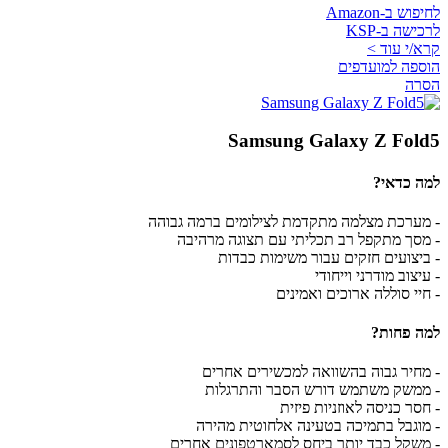
לחיפוש ב-Amazon
לרכישה ב-KSP
קרא/י עוד >
הוספה למועדפים
הסרה
Samsung Galaxy Z Fold5
למה כדאי?
- מערכת מצלמה מתקדמת לצילומים ברמה גבוהה
- מסך מתקפל רב תכליתי עם תצוגה מרהיבה
- ביצועים חזקים עבור משימות כבדות
- עיצוב מודרני וייחודי
- חיי סוללה ארוכים ואמינים
למה פחות?
- מחיר גבוה בהשוואה למכשירים אחרים
- ממשק משתמש דורש הסבר והתרגלות
- חסר כניסה לאוזניות פיזית
- מוגבל בתמיכה בטעינה אלחוטית מהירה
- משקל כבד יותר ביחס לסמארטפונים אחרים