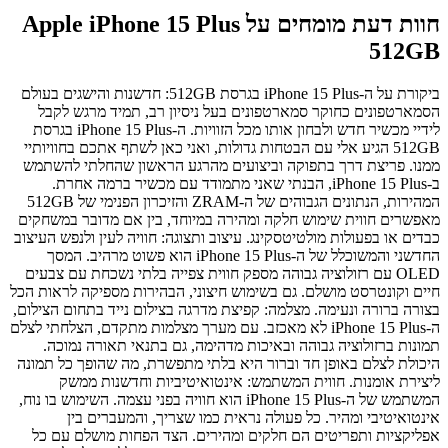
חוות דעת מומחים על Apple iPhone 15 Plus
512GB
ביקורת על ה-iPhone 15 Plus בגרסת 512GB: חדשנות והישגים בעולם
הסמארטפונים כחוקר סמארטפונים בעל ניסיון רב, תמיד מרגש לקבל
לידיי מכשיר חדש ולבחון אותו מכל הזוויות. ה-iPhone 15 Plus בגרסת
512GB הגיע אלי עם הבטחות גדולות, ואני כאן לשתף אתכם בחוויותיי
ממנו. פריצת דרך בתפוקה וביצועים מהרגע הראשון שהחלתי להשתמש
ב-iPhone 15 Plus, הבנתי שאני מתמודד עם מכשיר ברמה אחרת.
המהירות, הנתונים הגבוהים של ה-ZRAM והזיכרון הפנימי של 512GB
מאפשרים חווית שימוש חלקה ומהירה במיוחד, בין אם מדובר במשחקים
כבדים או בפעולות מולטיטסקינג. עיצוב ותצוגה: חוויה לעין ולנפש העיצוב
החדשני והמשוכלל של ה-iPhone 15 Plus הוא פשוט מרהיב. המסך
OLED עם רזולוציה גבוהה מספק חווית צפייה בלתי נשכחת עם צבעים
חיים וקונטרסט מושלם. גם בשימוש חיצוני, הבהירות מספיקה לראות הכל
בצורה ברורה ונעימה. מצלמה: קפיצת מדרגה בצילום נייד בתחום הצילום,
ה-iPhone 15 Plus לא מאכזב. עם מערך מצלמות מתקדם, הצלחתי לצלם
תמונות ברזולוציה גבוהה ובאיכות מדהימה, גם בתנאי תאורה נמוכה.
היכולת לצלם באופן חד וברור היא בלתי מתפשרת, מה שהופך כל תמונה
ליצירת אומנות. חווית המשתמש: אינטואיטיביות וחדשנות ממשק
המשתמש של ה-iPhone 15 Plus הוא חוויה בפני עצמה. השימוש בו נוח,
אינטואיטיבי ומהיר. כל פעולה נראית כמו שצריך, והמעברים בין
אפליקציות ותפריטים הם חלקים ומהירים. הצד הפחות מושלם עם כל