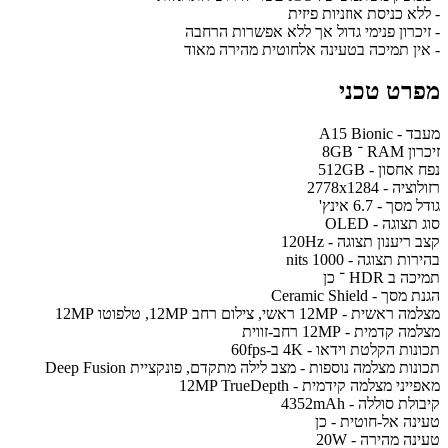
- ללא כניסת אוזניות פיזית
- זיכרון פנימי גדול אך ללא אפשרות הרחבה
- אין תמיכה בטעינה אלחוטית מהירה מאוד
מפרט טכני
מעבד - A15 Bionic
זיכרון RAM ־ 8GB
נפח אחסון - 512GB
רזולוציה - 2778x1284
גודל מסך - 6.7 אינץ'
סוג תצוגה - OLED
קצב ריענון תצוגה - 120Hz
בהירות תצוגה - 1000 nits
תמיכה ב HDR ־ כן
הגנת מסך - Ceramic Shield
מצלמה ראשית - 12MP ראשי, צילום רחב 12MP, טלפוטו 12MP
מצלמה קדמית - 12MP רחב-זווית
תכונות הקלטת וידאו - 4K ב-60fps
תכונות מצלמה נוספות - מצב לילה מתקדם, פונקציית Deep Fusion
מאפייני מצלמה קידמית - 12MP TrueDepth
קיבולת סוללה - 4352mAh
טעינה אל-חוטית - כן
טעינה מהירה - 20W