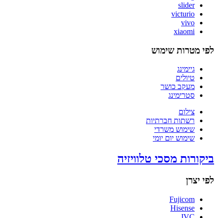
slider
victurio
vivo
xiaomi
לפי מטרות שימוש
גיימינג
טיולים
מעקב כושר
סטרימינג
צילום
רשתות חברתיות
שימוש משרדי
שימוש יום יומי
ביקורות מסכי טלוויזיה
לפי יצרן
Fujicom
Hisense
JVC