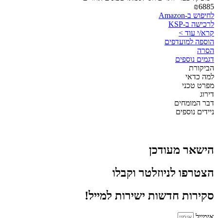
₪6885
לחיפוש ב-Amazon
לרכישה ב-KSP
קרא/י עוד >
הוספה למועדפים
הסרה
דגמים נוספים
הביקורת
למה כדאי
מפרט טכני
דירוג
דבר המומחים
ניידים נוספים
הישאר מעודכן
הצטרפו לניוזלטר וקבלו
סקירות חדשות ישירות למייל!
אימייל