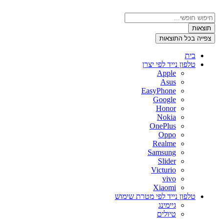
דלג
לתוכן
Search
...
תוצאות
צפייה בכל התוצאות
בית
טלפון נייד לפי יצרן
Apple
Asus
EasyPhone
Google
Honor
Nokia
OnePlus
Oppo
Realme
Samsung
Slider
Victurio
vivo
Xiaomi
טלפון נייד לפי מטרת שימוש
גיימינג
טיולים