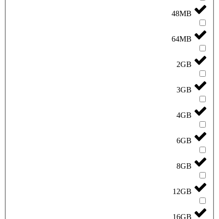
48MB
64MB
2GB
3GB
4GB
6GB
8GB
12GB
16GB