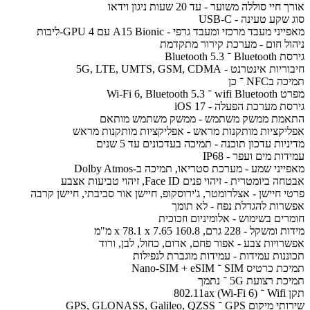
אורך חיי סוללה משוער - עד 20 שעות ניגון וידאו
סוג שקע טעינה - USB-C
מאפייני מעבד מרכזי ומעבד גרפי - A15 Bionic עם GPU 4-ליבות
ניהול חום - מערכת קירור מתקדמת
גירסת Bluetooth ־ Bluetooth 5.3
חיבוריות אינטרנט - 5G, LTE, UMTS, GSM, CDMA
תמיכה בNFC ־ כן
מפרט wifi Bluetooth ־ Wi-Fi 6, Bluetooth 5.3
גירסת מערכת הפעלה - iOS 17
התאמת ממשק משתמש - ממשק משתמש מותאם
אפליקציות מותקנות מראש - אפליקציות מותקנות מראש
מדיניות עדכון תוכנה - תמיכה בעדכונים עד 5 שנים
עמידות מים ועפר - IP68
מאפייני שמע - מערכת סטריאו, תמיכה ב-Dolby Atmos
אבטחה ביומטרית - זיהוי פנים Face ID, זיהוי טביעות אצבע
פרטי חיישן - אצלרומטר, ג'ירוסקופ, חיישן אור סביבתי, חיישן קרבה
אפשרות להגדלת נפח - לא תומך
חומרים בשימוש - אלומיניום וזכוכית
מידות ומשקל - 228 גרם, 160.8 x 78.1 x 7.65 מ"מ
אפשרויות צבע - אפור פחם, אדום, כחול, לבן, ורוד
תכוננות עמידות - עמידות מוגברת לנפילות
תמיכת כרטיס SIM ־ Nano-SIM + eSIM
תמיכת רצועת 5G ־ נתמך
תקן Wifi ־ 802.11ax (Wi-Fi 6)
שירותי מיקום GPS ־ GPS, GLONASS, Galileo, QZSS