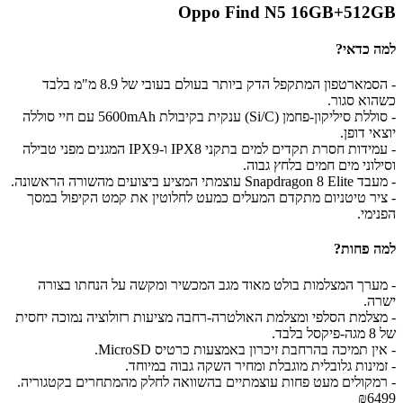
Oppo Find N5 16GB+512GB
למה כדאי?
- הסמארטפון המתקפל הדק ביותר בעולם בעובי של 8.9 מ"מ בלבד
כשהוא סגור.
- סוללת סיליקון-פחמן (Si/C) ענקית בקיבולת 5600mAh עם חיי סוללה
יוצאי דופן.
- עמידות חסרת תקדים למים בתקני IPX8 ו-IPX9 המגנים מפני טבילה
וסילוני מים חמים בלחץ גבוה.
- מעבד Snapdragon 8 Elite עוצמתי המציע ביצועים מהשורה הראשונה.
- ציר טיטניום מתקדם המעלים כמעט לחלוטין את קמט הקיפול במסך
הפנימי.
למה פחות?
- מערך המצלמות בולט מאוד מגב המכשיר ומקשה על הנחתו בצורה
ישרה.
- מצלמת הסלפי ומצלמת האולטרה-רחבה מציעות רזולוציה נמוכה יחסית
של 8 מגה-פיקסל בלבד.
- אין תמיכה בהרחבת זיכרון באמצעות כרטיס MicroSD.
- זמינות גלובלית מוגבלת ומחיר השקה גבוה במיוחד.
- רמקולים מעט פחות עוצמתיים בהשוואה לחלק מהמתחרים בקטגוריה.
₪6499