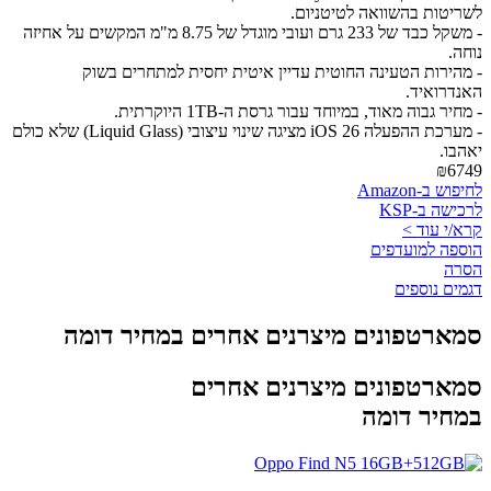
לשריטות בהשוואה לטיטניום.
- משקל כבד של 233 גרם ועובי מוגדל של 8.75 מ"מ המקשים על אחיזה
נוחה.
- מהירות הטעינה החוטית עדיין איטית יחסית למתחרים בשוק
האנדרואיד.
- מחיר גבוה מאוד, במיוחד עבור גרסת ה-1TB היוקרתית.
- מערכת ההפעלה iOS 26 מציגה שינוי עיצובי (Liquid Glass) שלא כולם
יאהבו.
₪6749
לחיפוש ב-Amazon
לרכישה ב-KSP
קרא/י עוד >
הוספה למועדפים
הסרה
דגמים נוספים
סמארטפונים מיצרנים אחרים במחיר דומה
סמארטפונים מיצרנים אחרים
במחיר דומה