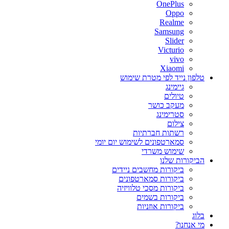
OnePlus
Oppo
Realme
Samsung
Slider
Victurio
vivo
Xiaomi
טלפון נייד לפי מטרת שימוש
גיימינג
טיולים
מעקב כושר
סטרימינג
צילום
רשתות חברתיות
סמארטפונים לשימוש יום יומי
שימוש משרדי
הביקורות שלנו
ביקורות מחשבים ניידים
ביקורות סמארטפונים
ביקורות מסכי טלוויזיה
ביקורות בשמים
ביקורות אוזניות
בלוג
מי אנחנו?