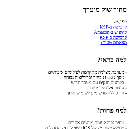
מחיר שוק מוערך
₪6,199
לרכישה ב-KSP
לחיפוש ב-Amazon
לרכישה ב-KSP
מצאתם טעות?
למה כדאי?
- מערכת מצלמה מתקדמת לצילומים איכותיים
- מסך OLED בהיר וברזולוציה גבוהה
- ביצועים חזקים עם מעבד חדיש
- עיצוב אלגנטי ומעודכן
- חיי סוללה מרשימים לשימוש ארוך
למה פחות?
- מחיר גבוה לעומת מותגים אחרים
- ממשק משתמש של iOS עשוי לדרוש התרגלות