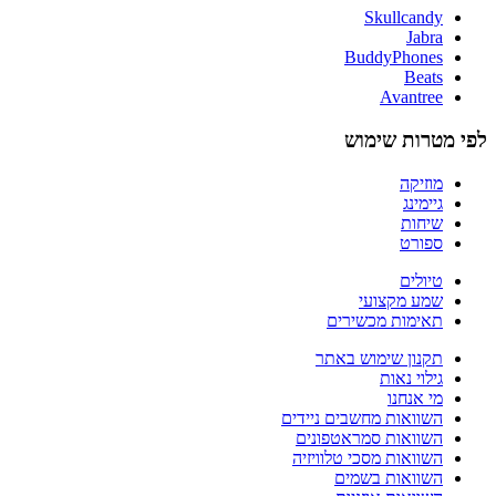
Skullcandy
Jabra
BuddyPhones
Beats
Avantree
לפי מטרות שימוש
מוזיקה
גיימינג
שיחות
ספורט
טיולים
שמע מקצועי
תאימות מכשירים
תקנון שימוש באתר
גילוי נאות
מי אנחנו
השוואות מחשבים ניידים
השוואות סמראטפונים
השוואות מסכי טלוויזיה
השוואות בשמים