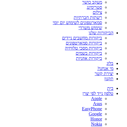
מעקב כושר
סטרימינג
צילום
רשתות חברתיות
סמארטפונים לשימוש יום יומי
שימוש משרדי
הביקורות שלנו
ביקורות מחשבים ניידים
ביקורות סמארטפונים
ביקורות מסכי טלוויזיה
ביקורות בשמים
ביקורות אוזניות
בלוג
מי אנחנו?
יצירת קשר
תקנון
בית
טלפון נייד לפי יצרן
Apple
Asus
EasyPhone
Google
Honor
Nokia