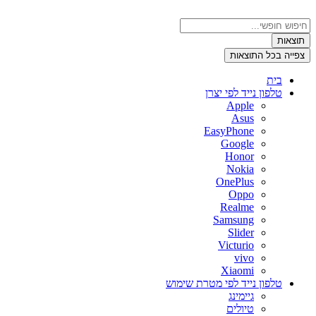
דלג
לתוכן
Search
...
תוצאות
צפייה בכל התוצאות
בית
טלפון נייד לפי יצרן
Apple
Asus
EasyPhone
Google
Honor
Nokia
OnePlus
Oppo
Realme
Samsung
Slider
Victurio
vivo
Xiaomi
טלפון נייד לפי מטרת שימוש
גיימינג
טיולים