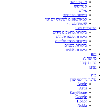
מעקב כושר
סטרימינג
צילום
רשתות חברתיות
סמארטפונים לשימוש יום יומי
שימוש משרדי
הביקורות שלנו
ביקורות מחשבים ניידים
ביקורות סמארטפונים
ביקורות מסכי טלוויזיה
ביקורות בשמים
ביקורות אוזניות
בלוג
מי אנחנו?
יצירת קשר
תקנון
בית
טלפון נייד לפי יצרן
Apple
Asus
EasyPhone
Google
Honor
Nokia