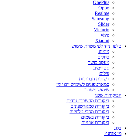
OnePlus
Oppo
Realme
Samsung
Slider
Victurio
vivo
Xiaomi
טלפון נייד לפי מטרת שימוש
גיימינג
טיולים
מעקב כושר
סטרימינג
צילום
רשתות חברתיות
סמארטפונים לשימוש יום יומי
שימוש משרדי
הביקורות שלנו
ביקורות מחשבים ניידים
ביקורות סמארטפונים
ביקורות מסכי טלוויזיה
ביקורות בשמים
ביקורות אוזניות
בלוג
מי אנחנו?