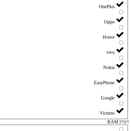
OnePlus
Oppo
Honor
vivo
Nokia
EasyPhone
Google
Victurio
זיכרון RAM