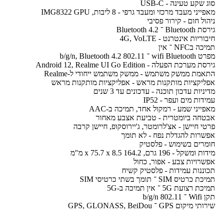
סוג שקע טעינה - USB-C
מאפייני מעבד מרכזי ומעבד גרפי - 8 ליבות, IMG8322 GPU
ניהול חום - קירור פסיבי
גירסת Bluetooth ־ Bluetooth 4.2
חיבוריות אינטרנט - 4G, VoLTE
תמיכה בNFC ־ אין
מפרט wifi Bluetooth ־ 802.11 b/g/n, Bluetooth 4.2
גירסת מערכת הפעלה - Android 12, Realme UI Go Edition
התאמת ממשק משתמש - ממשק משתמש ייחודי ל-Realme
אפליקציות מותקנות מראש - אפליקציות מותקנות מראש
מדיניות עדכון תוכנה - עדכונים עד 3 שנים
עמידות מים ועפר - IP52
מאפייני שמע - רמקול אחד, תמיכה ב-AAC
אבטחה ביומטרית - טביעת אצבע מאחור
פרטי חיישן - אצ'לרומטר, ג'יירוסקופ, חיישן קרבה
אפשרות להגדלת נפח - לא תומך
חומרים בשימוש - פלסטיק
מידות ומשקל - 196 גרם, 164.2 x 75.7 x 8.5 מ"מ
אפשרויות צבע - אפור, כחול
תכוננות עמידות - פלסטיק קשיח
תמיכת כרטיס SIM ־ תומך בשתי כרטיסי SIM
תמיכת רצועת 5G ־ אין תמיכה ב-5G
תקן Wifi ־ 802.11 b/g/n
שירותי מיקום GPS ־ GPS, GLONASS, BeiDou