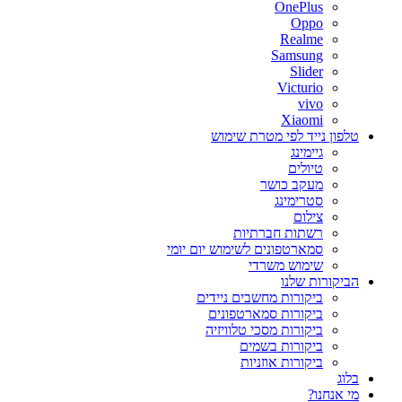
OnePlus
Oppo
Realme
Samsung
Slider
Victurio
vivo
Xiaomi
טלפון נייד לפי מטרת שימוש
גיימינג
טיולים
מעקב כושר
סטרימינג
צילום
רשתות חברתיות
סמארטפונים לשימוש יום יומי
שימוש משרדי
הביקורות שלנו
ביקורות מחשבים ניידים
ביקורות סמארטפונים
ביקורות מסכי טלוויזיה
ביקורות בשמים
ביקורות אוזניות
בלוג
מי אנחנו?