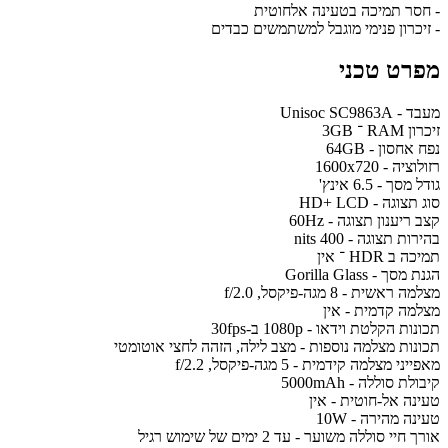
- חסר תמיכה בטעינה אלחוטית
- זיכרון פנימי מוגבל למשתמשים כבדים
מפרט טכני
מעבד - Unisoc SC9863A
זיכרון RAM ־ 3GB
נפח אחסון - 64GB
רזולוציה - 1600x720
גודל מסך - 6.5 אינץ'
סוג תצוגה - HD+ LCD
קצב ריענון תצוגה - 60Hz
בהירות תצוגה - 400 nits
תמיכה ב HDR ־ אין
הגנת מסך - Gorilla Glass
מצלמה ראשית - 8 מגה-פיקסל, f/2.0
מצלמה קדמית - אין
תכונות הקלטת וידאו - 1080p ב-30fps
תכונות מצלמה נוספות - מצב לילה, הזהה לחצי אוטומטי
מאפייני מצלמה קידמית - 5 מגה-פיקסל, f/2.2
קיבולת סוללה - 5000mAh
טעינה אל-חוטית - אין
טעינה מהירה - 10W
אורך חיי סוללה משוער - עד 2 ימים של שימוש רגיל