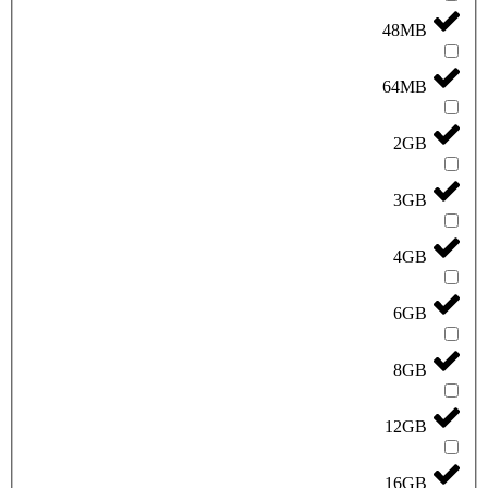
48MB
64MB
2GB
3GB
4GB
6GB
8GB
12GB
16GB