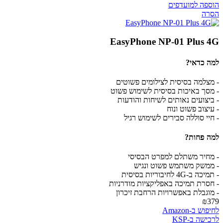
הוספה למועדפים
הסרה
EasyPhone NP-01 Plus 4G
למה כדאי?
- מצלמה בסיסית לצילומים פשוטים
- מסך באיכות בסיסית לשימוש פשוט
- ביצועים נאותים לשיחות והודעות
- עיצוב פשוט ונוח
- חיי סוללה סבירים לשימוש רגיל
למה פחות?
- מחיר משתלם למפרט הבסיסי
- ממשק משתמש פשוט ונגיש
- תמיכה ב-4G לחיבוריות בסיסית
- חסרת תמיכה באפליקציות מודרניות
- מוגבלת באפשרויות הרחבת זיכרון
₪379
לחיפוש ב-Amazon
לרכישה ב-KSP