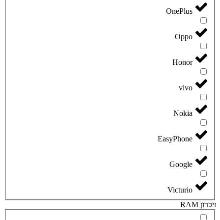
OnePlus
Oppo
Honor
vivo
Nokia
EasyPhone
Google
Victurio
זיכרון RAM