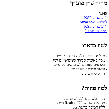
מחיר שוק מוערך
₪349
לרכישה ב-KSP
לחיפוש ב-Amazon
לרכישה ב-KSP
מצאתם טעות?
למה כדאי?
- מצלמה בסיסית לצילומים יומיומיים
- מסך באיכות סבירה לשימוש יום יומי
- ביצועים נאותים לשימושים בסיסיים
- עיצוב פשוט אך פרקטי
- חיי סוללה טובים
למה פחות?
- מחיר משתלם למפרט המוצע
- ממשק משתמש Realme UI פשוט
- ללא תמיכה ברשת 5G