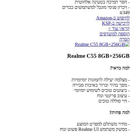
- חסר תמיכה בטעינה אלחוטית
- זיכרון פנימי מוגבל למשתמשים כבדים
₪349
לחיפוש ב-Amazon
לרכישה ב-KSP
קרא/י עוד >
הוספה למועדפים
הסרה
Realme C55 8GB+256GB
למה כדאי?
- מצלמה יעילה לתמונות יומיומיות
- מסך בהיר וברור באיכות סבירה
- ביצועים טובים לשימוש יומיומי
- עיצוב פרקטי ונוח
- חיי סוללה טובים
למה פחות?
- מחיר משתלם למפרט המוצע
- ממשק משתמש Realme UI פשוט ונוח