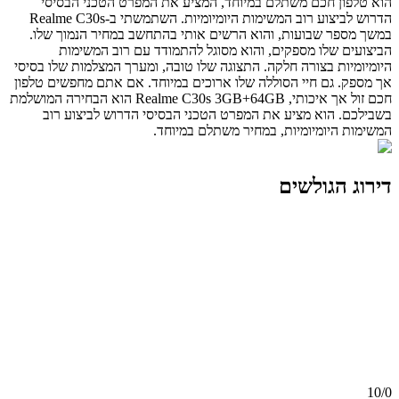
הוא טלפון חכם משתלם במיוחד, המציע את המפרט הטכני הבסיסי
הדרוש לביצוע רוב המשימות היומיומיות. השתמשתי ב-Realme C30s
במשך מספר שבועות, והוא הרשים אותי בהתחשב במחיר הנמוך שלו.
הביצועים שלו מספקים, והוא מסוגל להתמודד עם רוב המשימות
היומיומיות בצורה חלקה. התצוגה שלו טובה, ומערך המצלמות שלו בסיסי
אך מספק. גם חיי הסוללה שלו ארוכים במיוחד. אם אתם מחפשים טלפון
חכם זול אך איכותי, Realme C30s 3GB+64GB הוא הבחירה המושלמת
בשבילכם. הוא מציע את המפרט הטכני הבסיסי הדרוש לביצוע רוב
המשימות היומיומיות, במחיר משתלם במיוחד.
דירוג הגולשים
10/
0