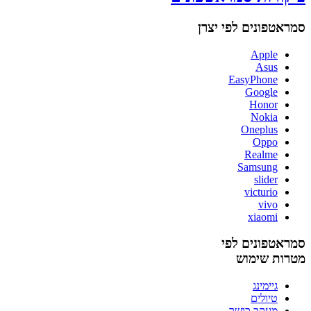
סמראטפונים לפי יצרן
Apple
Asus
EasyPhone
Google
Honor
Nokia
Oneplus
Oppo
Realme
Samsung
slider
victurio
vivo
xiaomi
סמראטפונים לפי
מטרות שימוש
גיימינג
טיולים
מעקב כושר