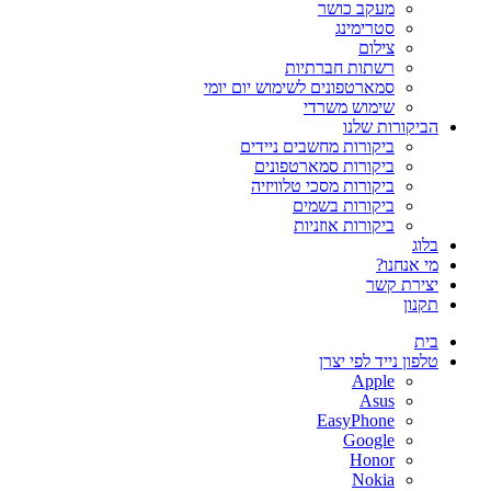
מעקב כושר
סטרימינג
צילום
רשתות חברתיות
סמארטפונים לשימוש יום יומי
שימוש משרדי
הביקורות שלנו
ביקורות מחשבים ניידים
ביקורות סמארטפונים
ביקורות מסכי טלוויזיה
ביקורות בשמים
ביקורות אוזניות
בלוג
מי אנחנו?
יצירת קשר
תקנון
בית
טלפון נייד לפי יצרן
Apple
Asus
EasyPhone
Google
Honor
Nokia