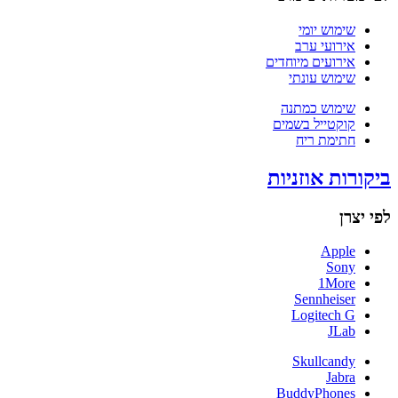
שימוש יומי
אירועי ערב
אירועים מיוחדים
שימוש עונתי
שימוש כמתנה
קוקטייל בשמים
חתימת ריח
ביקורות אוזניות
לפי יצרן
Apple
Sony
1More
Sennheiser
Logitech G
JLab
Skullcandy
Jabra
BuddyPhones