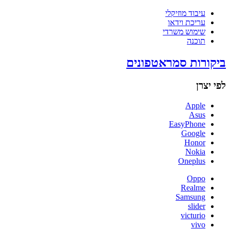
עיבוד מוזיקלי
עריכת וידאו
שימוש משרדי
תוכנה
ביקורות סמראטפונים
לפי יצרן
Apple
Asus
EasyPhone
Google
Honor
Nokia
Oneplus
Oppo
Realme
Samsung
slider
victurio
vivo