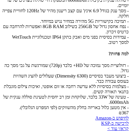
- סוללה ענקית בקיבולת 6000mAh המספקת חיי סוללה מצוינים של עד
יומיים.
- מסך ענק בגודל 6.9 אינץ' עם קצב ריענון מהיר של 120Hz לחוויית צפייה
חלקה.
- תמיכה בקישוריות 5G מהירה במחיר נגיש במיוחד.
- נפח אחסון גדול של 256GB בשילוב 8GB RAM ואפשרות להרחבה עם
כרטיס זיכרון.
- עמידות בסיסית בפני מים ואבק בתקן IP64 וטכנולוגיית WetTouch
למסך רטוב.
למה פחות?
- רזולוציית מסך נמוכה של HD+ בלבד (720p) שמורגשת על גבי מסך כה
גדול.
- ביצועי מעבד בסיסיים (Dimensity 6300) שעלולים להציג השהיות
בעומס עבודה כבד.
- מצלמות בסיסיות ללא עדשה רחבה או זום אופטי, ואיכות צילום מוגבלת
בתנאי תאורה קשים.
- טעינה של 33W בלבד, שלוקחת זמן רב יחסית לטעינת סוללה ענקית של
6000mAh.
- אין מטען כלול באריזה בחלק מהשווקים (לפי המפרט הגלובלי).
₪367
לחיפוש ב-Amazon
לרכישה ב-KSP
קרא/י עוד >