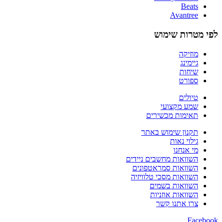
Beats
Avantree
לפי מטרות שימוש
מוזיקה
גיימינג
שיחות
ספורט
טיולים
שמע מקצועי
תאימות מכשירים
תקנון שימוש באתר
גילוי נאות
מי אנחנו
השוואות מחשבים ניידים
השוואות סמראטפונים
השוואות מסכי טלוויזיה
השוואות בשמים
השוואות אוזניות
צרו אתנו קשר
Facebook