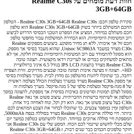
חוות דעת מומחים על Realme C30s
3GB+64GB
סקירת טלפון חכם: Realme C30s 3GB+64GB Realme C30s - הטלפון
החכם המשתלם ביותר בשוק Realme C30s 3GB+64GB הוא טלפון
חכם משתלם במיוחד, המציע את המפרט הטכני הבסיסי הדרוש לביצוע
רוב המשימות היומיומיות. הוא הבחירה המושלמת עבור מחפשי טלפון
חכם זול אך איכותי, ללא תג מחיר מופקע. ביצועים מספקים Realme
C30s מצויד במעבד Unisoc SC9863A, שהוא מעבד בסיסי אך מספק.
הוא מסוגל להתמודד עם רוב המשימות היומיומיות בצורה חלקה, אך לא
מתאים למשחקים כבדים או לעריכת וידאו מקצועית. תצוגה טובה
Realme C30s מצויד בתצוגת IPS LCD בגודל 6.5 אינץ' ברזולוציית
HD+. תצוגה זו מציעה איכות תמונה טובה וצבעים מדויקים. זווית הצפייה
רחבה, כך שתוכלו ליהנות מהטלפון גם מחוץ לבית. מערך מצלמות בסיסי
אך מספק Realme C30s מצויד במערך מצלמות הכולל מצלמה ראשית
של 8 מגה-פיקסל ומצלמת סלפי של 5 מגה-פיקסל. מערך מצלמות זה
מסוגל לצלם תמונות וסרטונים באיכות בסיסית אך מספקת, לתצוגה במסך
הטלפון או לשיתוף ברשתות החברתיות. עיצוב פשוט אך נאה Realme
C30s בעל עיצוב פשוט אך נאה. הוא דק וקל, ונוח לאחיזה ביד אחת.
הטלפון זמין במספר צבעים, כך שתוכלו לבחור את הצבע המתאים לכם
ביותר. חיי סוללה ארוכים Realme C30s מצויד בסוללה בנפח 5000mAh,
המספקת חיי סוללה ארוכים במיוחד. תוכלו להשתמש בטלפון במשך יום
שלם מבלי לחשוש שייגמר לכם הכוח. המסע שלי עם Realme C30s אני
חוקר טלפונים חכמים כבר שנים רבות, ו-Realme C30s 3GB+64GB