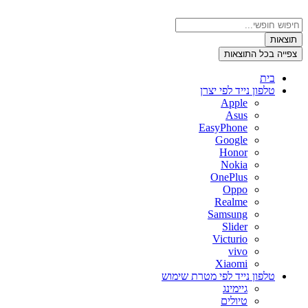
דלג
לתוכן
Search
...
תוצאות
צפייה בכל התוצאות
בית
טלפון נייד לפי יצרן
Apple
Asus
EasyPhone
Google
Honor
Nokia
OnePlus
Oppo
Realme
Samsung
Slider
Victurio
vivo
Xiaomi
טלפון נייד לפי מטרת שימוש
גיימינג
טיולים